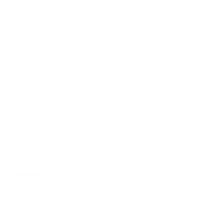
beter van dienst te zijn. Meer informatie vind je in
het
privacybeleid van Argenta
.
Extra informatie
Ondernemingsnummer 0501682119
Gerechtelijk arrondissement ANTWERPEN
Algemeen
Snel naar
Volg