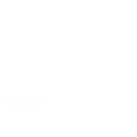
Verstuur
Door dit formulier te versturen, geef je Argenta informatie
die gebruikt wordt om contact met jou op te nemen en je