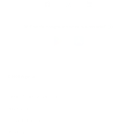
Argenta
op
Blijf op de hoogte via onze nieuwsbrief
Download
de
Argenta-
app
© 2026 Argenta
Juridische informatie
Privacy
Cookiebeleid
PSD2