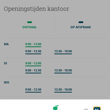
Ope­nings­tij­den kan­toor
ONTHAAL
OP AFSPRAAK
MA
Onthaal
9:00
-
12:00
Op afspraak
9:00
-
12:30
Op afspraak
13:30
-
18:00
DI
Onthaal
9:00
-
12:00
Op afspraak
9:00
-
12:30
Op afspraak
13:30
-
18:00
WO
Op afspraak
9:00
-
12:30
Op afspraak
13:30
-
18:00
DO
Onthaal
9:00
-
12:00
Op afspraak
9:00
-
12:30
Op afspraak
13:30
-
18:00
FR
NL