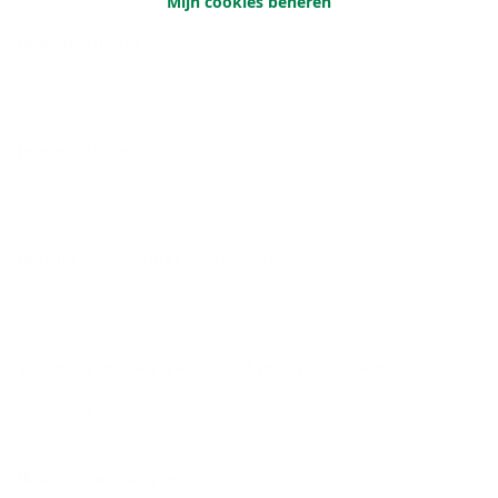
Mijn cookies beheren
Je achternaam
Je e-mailadres
Je telefoonnummer (optioneel)
Wanneer mogen we contact met jou opnemen?
Om het even
Ik heb een vraag over