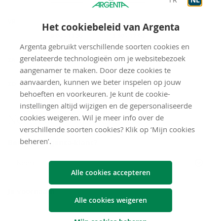
VR
Het cookiebeleid van Argenta
Op afspraak
9:00
-
12:30
Op afspraak
13:30
-
17:00
Argenta gebruikt verschillende soorten cookies en
gesloten
gerelateerde technologieën om je websitebezoek
ZA
aangenamer te maken. Door deze cookies te
gesloten
aanvaarden, kunnen we beter inspelen op jouw
ZO
behoeften en voorkeuren. Je kunt de cookie-
instellingen altijd wijzigen en de gepersonaliseerde
Neem con­tact met ons op
cookies weigeren. Wil je meer info over de
verschillende soorten cookies? Klik op ‘Mijn cookies
beheren’.
Ben je al Argenta-klant?
Neen
Alle cookies accepteren
Je voornaam
Alle cookies weigeren