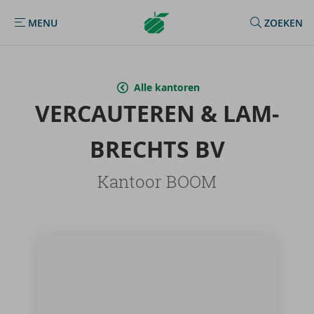
Argenta
MENU
ZOEKEN
MENU
Homepage
Alle kantoren
VER­CAU­TE­REN & LAM­
BRECHTS BV
Kantoor BOOM