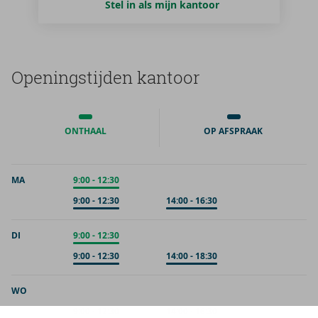
Stel in als mijn kantoor
Ope­nings­tij­den kan­toor
ONTHAAL
OP AFSPRAAK
MA
Onthaal
9:00
-
12:30
Op afspraak
9:00
-
12:30
Op afspraak
14:00
-
16:30
DI
Onthaal
9:00
-
12:30
Op afspraak
9:00
-
12:30
Op afspraak
14:00
-
18:30
WO
Op afspraak
9:00
-
12:30
Op afspraak
14:00
-
16:30