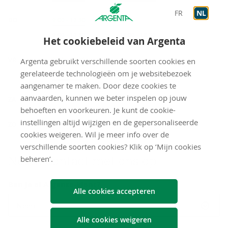
FR
NL
DO
Onthaal
9:00
-
12:30
Op afspraak
9:00
-
12:30
Op afspraak
14:00
-
16:30
Het cookiebeleid van Argenta
VR
Onthaal
9:00
-
12:30
Argenta gebruikt verschillende soorten cookies en
gerelateerde technologieën om je websitebezoek
Op afspraak
9:00
-
12:30
Op afspraak
14:00
-
16:30
aangenamer te maken. Door deze cookies te
gesloten
aanvaarden, kunnen we beter inspelen op jouw
ZA
behoeften en voorkeuren. Je kunt de cookie-
gesloten
instellingen altijd wijzigen en de gepersonaliseerde
ZO
cookies weigeren. Wil je meer info over de
verschillende soorten cookies? Klik op ‘Mijn cookies
Neem con­tact met ons op
beheren’.
Ben je al Argenta-klant?
Alle cookies accepteren
Neen
Alle cookies weigeren