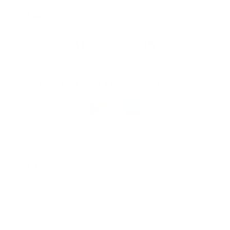
Snel naar
Volg
Argenta
op
Blijf op de hoogte via onze nieuwsbrief
Download
de
Argenta-
app
© 2026 Argenta
Juridische informatie
Privacy