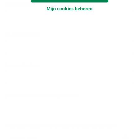
Je voornaam
Mijn cookies beheren
Je achternaam
Je e-mailadres
Je telefoonnummer (optioneel)
Wanneer mogen we contact met jou opnemen?
Om het even