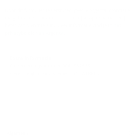
Door dit formulier te versturen, geef je Argenta informatie
die gebruikt wordt om contact met jou op te nemen en je
beter van dienst te zijn. Meer informatie vind je in
het
privacybeleid van Argenta
.
Extra informatie
Ondernemingsnummer 0841662565
Gerechtelijk arrondissement ANTWERPEN
Algemeen