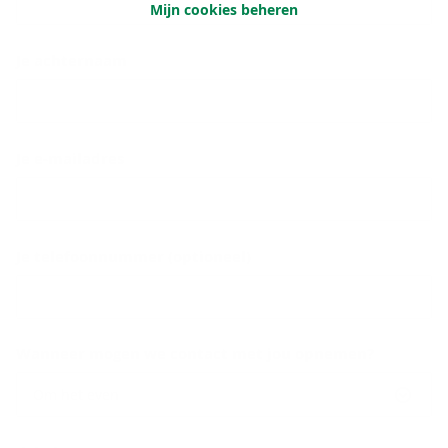
Mijn cookies beheren
Je achternaam
Je e-mailadres
Je telefoonnummer (optioneel)
Wanneer mogen we contact met jou opnemen?
Om het even