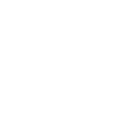
Volg
Argenta
op
Blijf op de hoogte via onze nieuwsbrief
Download
de
Argenta-
app
© 2026 Argenta
Juridische informatie
Privacy
Cookiebeleid