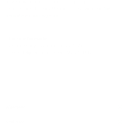
die gebruikt wordt om contact met jou op te nemen en je
beter van dienst te zijn. Meer informatie vind je in
het
privacybeleid van Argenta
.
Extra informatie
Ondernemingsnummer 1035681074
Gerechtelijk arrondissement ANTWERPEN
Algemeen
Snel naar