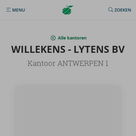
Argenta
MENU
ZOEKEN
MENU
Homepage
Alle kantoren
WIL­LE­KENS - LY­TENS BV
Kantoor ANTWERPEN 1