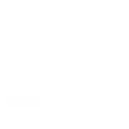
Ik heb een vraag over
Verstuur
Door dit formulier te versturen, geef je Argenta informatie