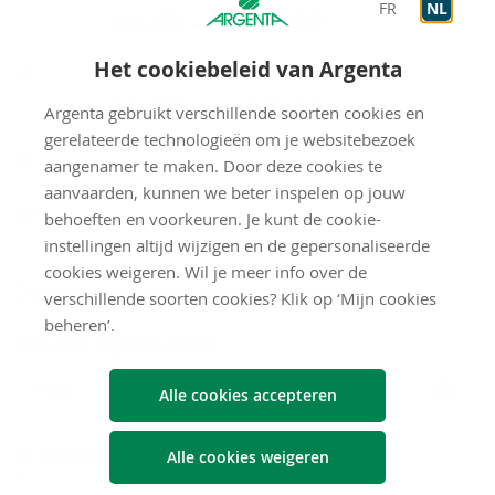
FR
NL
Op afspraak
9:00
-
12:30
Op afspraak
13:30
-
17:30
Het cookiebeleid van Argenta
VR
Op afspraak
9:00
-
12:30
Op afspraak
13:30
-
16:30
Argenta gebruikt verschillende soorten cookies en
gerelateerde technologieën om je websitebezoek
gesloten
ZA
aangenamer te maken. Door deze cookies te
aanvaarden, kunnen we beter inspelen op jouw
gesloten
ZO
behoeften en voorkeuren. Je kunt de cookie-
instellingen altijd wijzigen en de gepersonaliseerde
cookies weigeren. Wil je meer info over de
Neem con­tact met ons op
verschillende soorten cookies? Klik op ‘Mijn cookies
beheren’.
Ben je al Argenta-klant?
Neen
Alle cookies accepteren
Je voornaam
Alle cookies weigeren