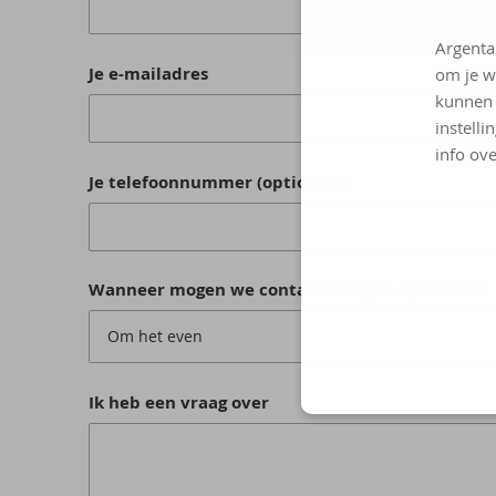
Argenta
Je e-mailadres
om je w
kunnen 
instelli
info ove
Je telefoonnummer (optioneel)
Wanneer mogen we contact met jou opnemen?
Om het even
Ik heb een vraag over