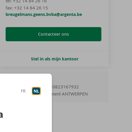
tel
:
+32 14 84 26 16
fax:
+32 14 84 26 15
breugelmans.geens.bvba@argenta.be
Contacteer ons
Stel in als mijn kantoor
Extra informatie
Ondernemingsnummer 0823167932
FR
NL
Gerechtelijk arrondissement ANTWERPEN
a