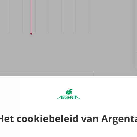
raak
0
Het cookiebeleid van Argent