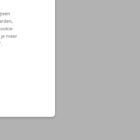
gieën
arden,
cookie-
l je meer
’.