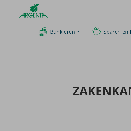
Argenta
Homepage
Bankieren
Sparen en 
ZA­KEN­K