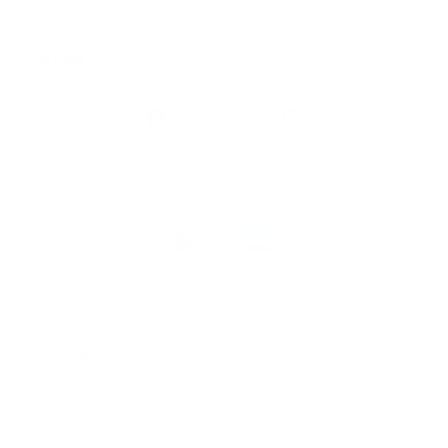
Algemeen
Snel naar
Volg
Argenta
op
Blijf op de hoogte via onze nieuwsbrief
Download
de
Argenta-
app
© 2026 Argenta
Juridische informatie