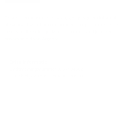
Door dit formulier te versturen, geef je Argenta informatie
die gebruikt wordt om contact met jou op te nemen en je
beter van dienst te zijn. Meer informatie vind je in
het
privacybeleid van Argenta
.
Extra informatie
Ondernemingsnummer 0737694502
Gerechtelijk arrondissement BRUSSEL