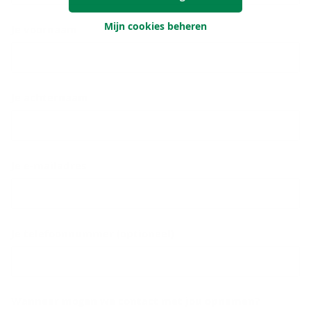
Mijn cookies beheren
Je voornaam
Je achternaam
Je e-mailadres
Je telefoonnummer (optioneel)
Wanneer mogen we contact met jou opnemen?