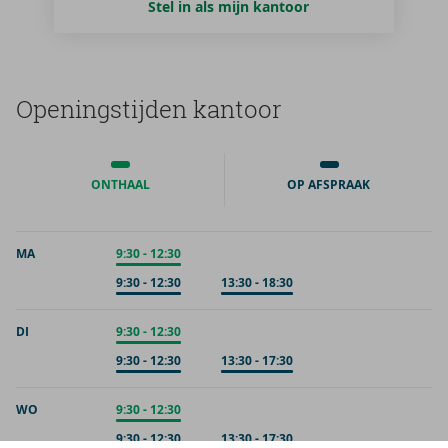
Stel in als mijn kantoor
Ope­nings­tij­den kan­toor
ONTHAAL
OP AFSPRAAK
MA
Onthaal
9:30
-
12:30
Op afspraak
9:30
-
12:30
Op afspraak
13:30
-
18:30
DI
Onthaal
9:30
-
12:30
Op afspraak
9:30
-
12:30
Op afspraak
13:30
-
17:30
WO
Onthaal
9:30
-
12:30
Op afspraak
9:30
-
12:30
Op afspraak
13:30
-
17:30