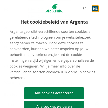
FR
NL
DO
Onthaal
9:30
-
12:30
Op afspraak
9:30
-
12:30
Op afspraak
13:30
-
17:30
Het cookiebeleid van Argenta
VR
Onthaal
9:30
-
12:30
Argenta gebruikt verschillende soorten cookies en
Op afspraak
9:30
-
12:30
Op afspraak
13:30
-
16:30
gerelateerde technologieën om je websitebezoek
aangenamer te maken. Door deze cookies te
ZA
aanvaarden, kunnen we beter inspelen op jouw
behoeften en voorkeuren. Je kunt de cookie-
Op afspraak
9:30
-
12:30
instellingen altijd wijzigen en de gepersonaliseerde
gesloten
cookies weigeren. Wil je meer info over de
ZO
verschillende soorten cookies? Klik op ‘Mijn cookies
beheren’.
Neem con­tact met ons op
Alle cookies accepteren
Ben je al Argenta-klant?
Neen
Alle cookies weigeren