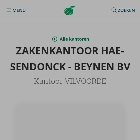
Argenta
MENU
ZOEKEN
MENU
Homepage
Alle kantoren
ZA­KEN­KAN­TOOR HAE­
SENDON­CK - BEY­NEN BV
Kantoor VILVOORDE