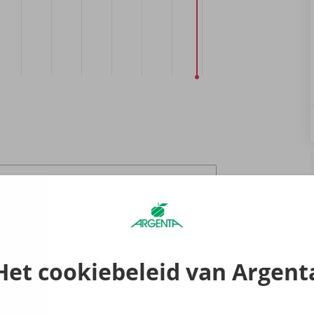
raak
0
Het cookiebeleid van Argent