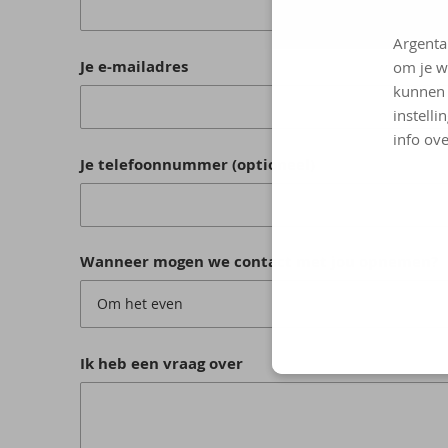
Argenta
Je e-mailadres
om je w
kunnen 
instelli
info ove
Je telefoonnummer (optioneel)
Wanneer mogen we contact met jou opnemen?
Om het even
Ik heb een vraag over