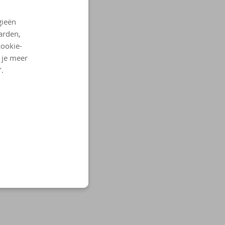
gieën
arden,
cookie-
l je meer
’.