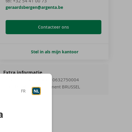
tel
:
+32 54 41 00 73
geraardsbergen@argenta.be
Contacteer ons
Stel in als mijn kantoor
Extra informatie
Ondernemingsnummer 0632750004
Gerechtelijk arrondissement BRUSSEL
FR
NL
a