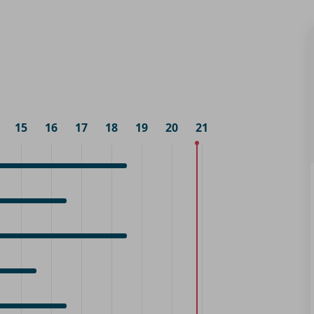
15
16
17
18
19
20
21
0
raak
0
0
raak
0
0
raak
0
0
raak
0
0