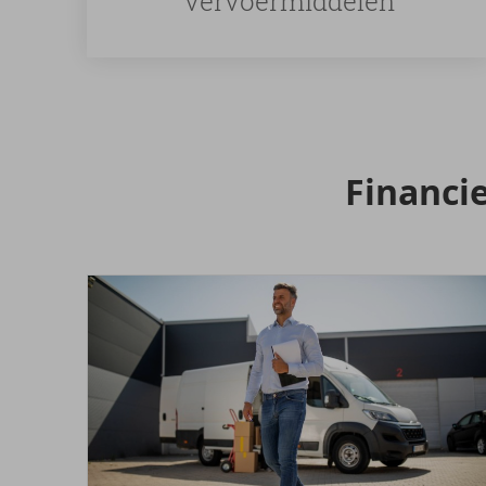
vervoermiddelen
Fi­nan­c