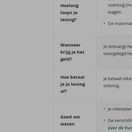
voertuig (m
Hoelang
wagen.
loopt je
lening?
De maximale
Wanneer
Je ontvangt h
krijg je het
voorgelegd he
geld?
Hoe betaal
Je betaalt el
je je lening
ontving.
af?
Je intereste
Goed om
De verschil
weten
over de Eu