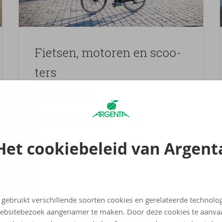
Fiet­sen, mo­to­ren en scoo­
ters
Nieuwe fietsen
Nieuwe motoren en scooters
Het cookiebeleid van Argent
Elektrisch of niet-elektrisch
 gebruikt verschillende soorten cookies en gerelateerde technolo
Maak een afspraak
ebsitebezoek aangenamer te maken. Door deze cookies te aanva