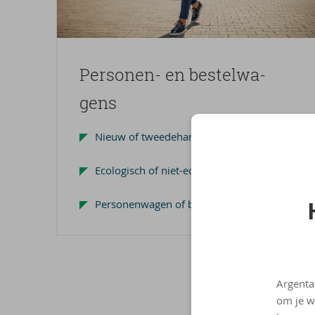
Personen-​ en be­stel­wa­
gens
Nieuw of tweedehands (max. 3 jaar oud)
Ecologisch of niet-ecologisch
Personenwagen of bestelwagen
Argenta
om je w