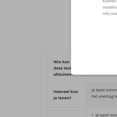
kunnen 
instelli
info ove
Wie kan
Zelfstandigen
deze lening
afsluiten?
Je leent mini
Hoeveel kun
het voertuig l
je lenen?
Je leent m