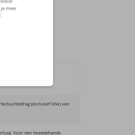
cookie-
l je meer
’.
e lening afsluiten.
factuurbedrag (exclusief btw) van
rtuig. Voor een tweedehands