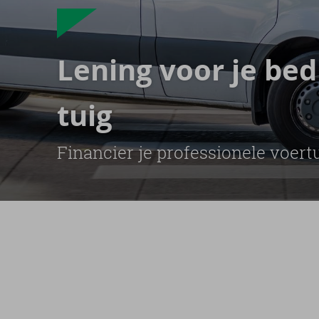
Le­ning voor je be­d
tuig
Fi­nan­cier je pro­fes­si­o­ne­le voer­t