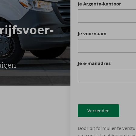
Je Argenta-kantoor
rijfs­voer­
Je voornaam
ui­gen
Je e-mailadres
Verzenden
Door dit formulier te verstu
om contact met jou op te ne