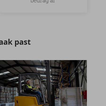
bedrag af
zaak past