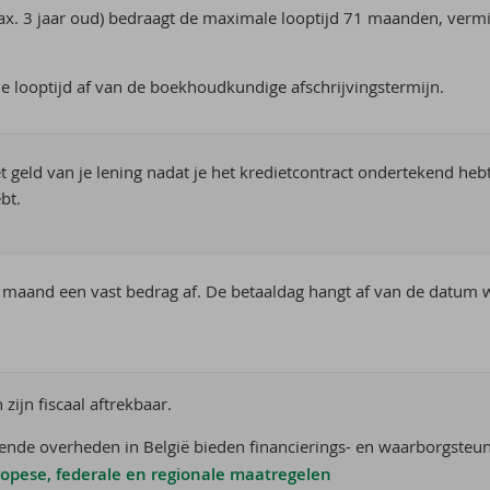
ax. 3 jaar oud) bedraagt de maximale looptijd 71 maanden, vermi
 looptijd af van de boekhoudkundige afschrijvingstermijn.
et geld van je lening nadat je het kredietcontract ondertekend he
bt.
ke maand een vast bedrag af. De betaaldag hangt af van de datum 
n zijn fiscaal aftrekbaar.
lende overheden in België bieden financierings- en waarborgst
ropese, federale en regionale maatregelen