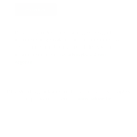
Verzenden
Door dit formulier te versturen, geef je Argenta
informatie die gebruikt wordt om contact met jou
op te nemen en je beter voort te helpen. Meer
informatie vind je in
het privacybeleid van
Argenta
.
IPT, gewaarborgd inkomen via Baloise Insurance: raadpleeg
de productinformatie op
www.baloise.be
.