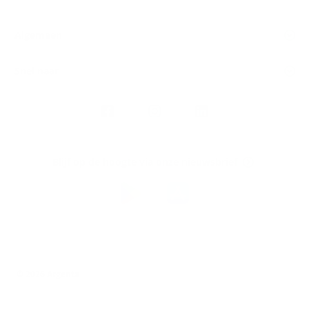
Algemeen
Snel naar
Volg
Argenta
op
Blijf op de hoogte via onze nieuwsbrief
Download
de
Argenta-
app
© 2026 Argenta