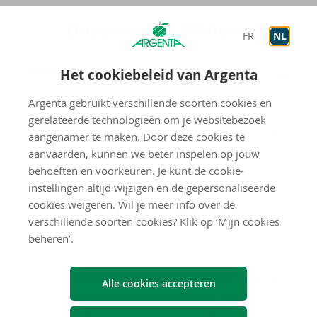
Do­cu­men­ten (Vi­vi­um)
FR
NL
Pro­duct­in­for­ma­tie IPT
Het cookiebeleid van Argenta
Argenta gebruikt verschillende soorten cookies en
gerelateerde technologieën om je websitebezoek
Infofiches fondsen tak 23
aangenamer te maken. Door deze cookies te
aanvaarden, kunnen we beter inspelen op jouw
behoeften en voorkeuren. Je kunt de cookie-
instellingen altijd wijzigen en de gepersonaliseerde
cookies weigeren. Wil je meer info over de
Maak een af­spraak
verschillende soorten cookies? Klik op ‘Mijn cookies
beheren’.
Voor algemene informatie over IPT kun je
Alle cookies accepteren
terecht bij onze kantoren. Voor