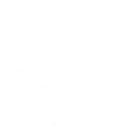
grotere bedragen doen.
Algemeen
Snel naar
Volg
Argenta
op
Blijf op de hoogte via onze nieuwsbrief
Download
de