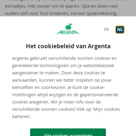
extraatjes, niet zozeer om te sparen. Sparen doen veel
ouders zelf voor hun kinderen, via een spaarrekening.
Tot 18 jaar bestaat de top drie van de kleine uitgaven uit:
FR
NL
afspreken met vrienden
Het cookiebeleid van Argenta
eten
kledij en schoenen.
Argenta gebruikt verschillende soorten cookies en
gerelateerde technologieën om je websitebezoek
Vanaf 18 jaar komt ‘uitgaan/op café gaan’ op plaats 3 ten
aangenamer te maken. Door deze cookies te
koste van ‘kledij en schoenen’.
aanvaarden, kunnen we beter inspelen op jouw
Zak­geld: cash of op de re­ke­ning?
behoeften en voorkeuren. Je kunt de cookie-
instellingen altijd wijzigen en de gepersonaliseerde
Hoe ouder de kinderen worden, hoe meer de ouders het
cookies weigeren. Wil je meer info over de
zakgeld storten op de zichtrekening van de jongeren. Daar
verschillende soorten cookies? Klik op ‘Mijn cookies
waar een 12-jarige nog in 60 % van de gevallen zijn zakgeld
beheren’.
cash ontvangt, is dat percentage bij een 18-jarige gedaald
tot 20 %.
Alle cookies accepteren