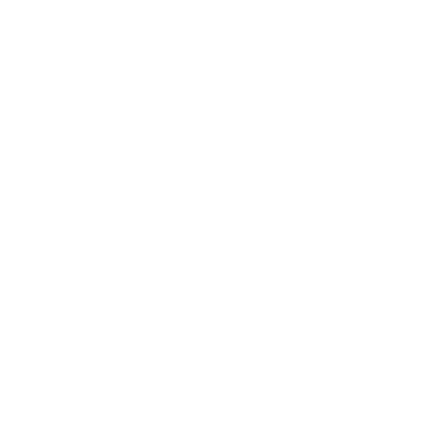
Sommige jongeren gebruiken ook andere digitale
betaalmiddelen zoals wearables (bv. een ring of horloge met
ingebouwde chip en antenne) om contactloos te betalen, al
blijft dit aantal vrij beperkt. Jongeren zijn tevreden met hun
debetkaart; de andere digitale betaalmiddelen bieden
voorlopig te weinig meerwaarde om hen te overtuigen.
Keuze bank
Tot 18 jaar zijn de kinderen meestal klant bij dezelfde bank
als hun ouders. Eens 18 jaar bepalen ze die keuze steeds
meer zelfstandig op basis van hun eigen behoeften.
Con­clu­sie
Jongeren leren al vroeg omgaan met cash geld. Eens in de
middelbare school beschikken de meeste jongeren naast
zakgeld ook over een zichtrekening en een debetkaart. Toch
doen ze de meeste verrichtingen cash. Mobiel of digitaal
bankieren neemt pas toe eens ze transacties voor iets