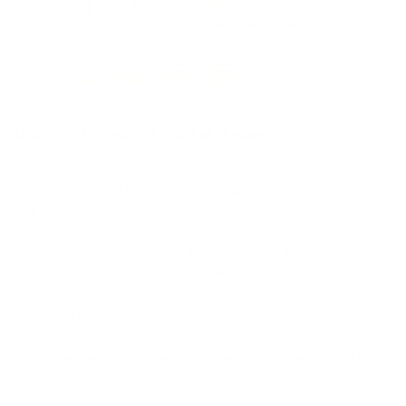
Onder 18 jaar voor­al cash­be­ta­lin­gen
Jongeren onder 18 jaar betalen meestal met cash omdat ze
hun zakgeld cash krijgen, cashbetalingen handig vinden en
ook simpelweg uit gewoonte.
Op 16 jaar bankiert slechts 48 % van de jongeren mobiel,
voornamelijk via de betaalapp van hun bank op de
smartphone. Bij de 18-jarigen stijgt dit gevoelig naar 74 %.
Dit aantal is relatief laag in een maatschappij waarin
consumenten overal en steeds meer mobiel of digitaal
willen betalen en de meeste jongeren erg actief zijn op hun
smartphone.