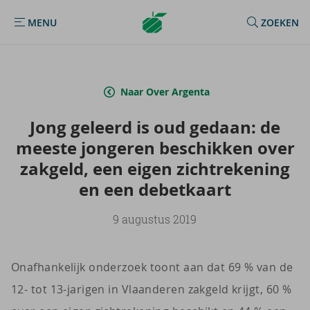
Argenta
MENU
ZOEKEN
MENU
Homepage
Naar Over Argenta
Jong ge­leerd is oud ge­daan: de
mees­te jon­ge­ren be­schik­ken over
zak­geld, een eigen zicht­re­ke­ning
en een de­bet­kaart
9 augustus 2019
Onafhankelijk onderzoek toont aan dat 69 % van de
12- tot 13-jarigen in Vlaanderen zakgeld krijgt, 60 %