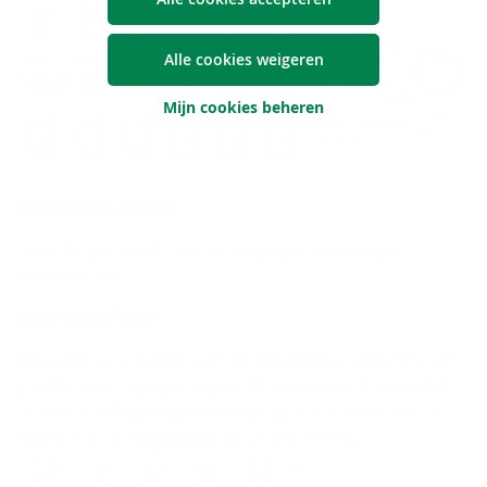
Alle cookies weigeren
Mijn cookies beheren
Eigen zicht­re­ke­ning
Vanaf 12 jaar heeft 62 % van de jongeren een eigen
zichtrekening.
Eigen de­bet­kaart
Het bezit van een eigen debetkaart stijgt gevoelig vanaf 12
jaar. De meeste jongeren gebruiken hun debetkaart enkel
voor de betaling van grotere bedragen. Pas vanaf 18 jaar
stijgt het frequent gebruik van de debetkaart.