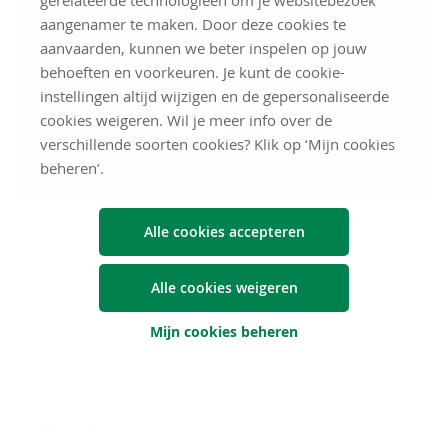
aangenamer te maken. Door deze cookies te
aanvaarden, kunnen we beter inspelen op jouw
behoeften en voorkeuren. Je kunt de cookie-
instellingen altijd wijzigen en de gepersonaliseerde
cookies weigeren. Wil je meer info over de
verschillende soorten cookies? Klik op ‘Mijn cookies
beheren’.
Alle cookies accepteren
Een spaar­re­ke­ning op het ge­boor­
te­kaart­je
Alle cookies weigeren
Mijn cookies beheren
Een geboortelijst is handig voor vrienden en familie die
een cadeautje willen kopen. Maar sommigen geven
liever een centje.
Tip
: Vermeld een spaarrekening op het geboortekaartje