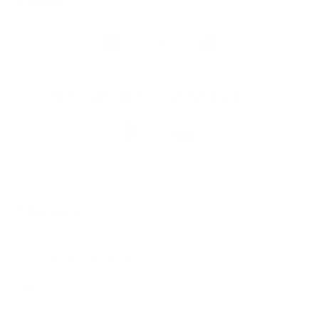
Snel naar
Volg
Argenta
op
Blijf op de hoogte via onze nieuwsbrief
Download
de
Argenta-
app
© 2026 Argenta
Juridische informatie
Privacy
Cookiebeleid