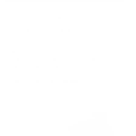
De toe­komst be­gint nu: spa­ren of
be­leg­gen voor je kind­je
Het is een goed idee om vandaag al te starten met
sparen of beleggen voor je kind. Zo bouw je op je eigen
tempo een reserve op die je later kunt meegeven
wanneer je kind zijn eigen weg gaat.
Meer info over sparen of beleggen voor je kind