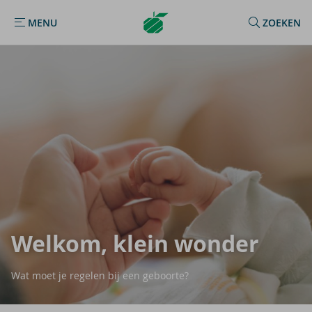
Argenta
MENU
ZOEKEN
MENU
Homepage
Wel­kom, klein won­der
Wat moet je regelen bij een geboorte?