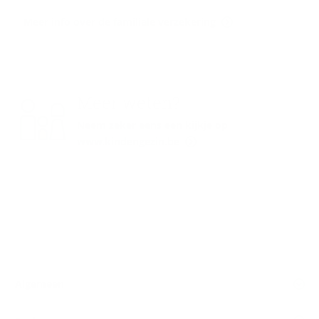
Meer info over de familiale verzekering
Meer weten?
Neem zeker eens een kijkje op
www.kindengezin.be
Algemeen