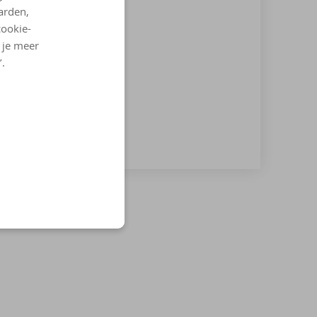
arden,
cookie-
l je meer
’.