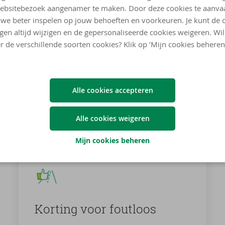
ebsitebezoek aangenamer te maken. Door deze cookies te aanva
Voor bestuurders met of zonder
we beter inspelen op jouw behoeften en voorkeuren. Je kunt de 
rijervaring, zonder ongeval in fout in de
ngen altijd wijzigen en de gepersonaliseerde cookies weigeren. Wi
afgelopen 3 jaar
r de verschillende soorten cookies? Klik op ‘Mijn cookies beheren
Bonus-malus
maximaal 5
(referentiecontract ouder of partner)
Gebruikelijke bestuurder maximaal 34
Alle cookies accepteren
jaar oud
Alle cookies weigeren
Mijn cookies beheren
Kor­ting voor fout­loos