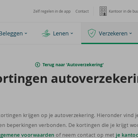
Zelf regelen in de app
Contact
Kantoor in de bu
Beleggen
Lenen
Verzekeren
Terug naar 'Autoverzekering'
r­tin­gen au­to­ver­ze­ke­r
kortingen krijgen op je autoverzekering. Hieronder vind je
en beperkingen verbonden. De kortingen die je krijgt wo
lgemene voorwaarden
of neem contact op met
je kanto