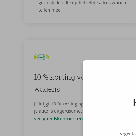
gezinsleden die op hetzelfde adres wonen
tellen mee
10 % kor­ting voor vei­li­ge
wa­gens
Je krijgt 10 % korting op de waarborg BA als
je auto is uitgerust met
minstens twee
veiligheidskenmerken
.
Argenta