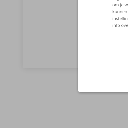
om je w
kunnen 
instelli
info ove