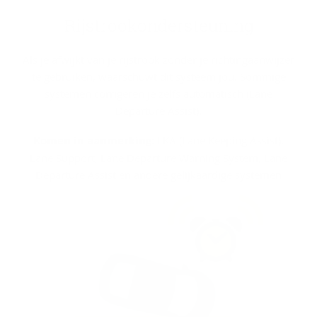
Rij­strookon­der­steu­ning
Als je afwijkt van je rijstrook zonder je richtingaanwijzer
te gebruiken, waarschuwt dit systeem jou. Sommige
systemen corrigeren je zelfs automatisch (Lane
Departure Assist).
Komen in aanmerking:
LKA (Lane Keeping Assist),
Lane Support, Lane Departure Warning System, Lane
Departure Assist en andere gelijkaardige systemen