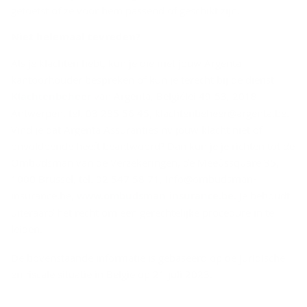
getoetst of ze voor hem passend of geschikt zijn.
Niet he­le­maal te­vre­den?
Als je klachten hebt, kun je die met jouw Argenta-
kantoorhouder bespreken of kun je terecht bij de dienst
Klachtenbeheer
van Argenta, Belgiëlei 49-53, 2018
Antwerpen, tel. 03 285 56 45, klachtenbeheer@argenta.be.
Vind je dat Argenta Assuranties nv jouw klacht niet of
onvoldoende heeft beantwoord? Dan kun je je richten tot de
Ombudsman van de Verzekeringen, de Meeûssquare 35,
1000 Brussel, tel. 02 547 58 71, info@ombudsman-
insurance.be,
www.ombudsman-insurance.be
. Je behoudt
uiteraard het recht om een gerechtelijke procedure in te
leiden.
De bovenstaande informatie is gebaseerd op de juridische
en fiscale situatie in België op 21 juli 2023.