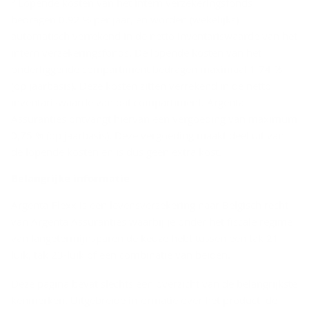
Lopende kosten van het intern verzekeringsfonds
bedragen 0,92 % per jaar, en worden (wekelijks)
automatisch verrekend in de netto inventariswaarde van het
intern verzekeringsfonds. De lopende kosten van het
onderliggende compartiment bedragen maximaal 1,74 %
(op jaarbasis). Deze kosten zitten verrekend in de netto
inventariswaarde van dat compartiment. Argenta
Assuranties ontvangt hiervan een vergoeding van maximum
0,75 % (op jaarbasis). Deze vergoeding maakt deel uit van
de lopende kosten en is dus geen extra kost.
Be­lang­rij­ke in­for­ma­tie
Argenta-Flexx is een levensverzekering naar Belgisch recht
van Argenta Assuranties waarbij je onder het fiscale regime
van langetermijnsparen de keuze hebt tussen een tak 21-
luik, tak 23-luik of een combinatie van beiden.
Deze pagina bevat slechts een overzicht van de belangrijkste
kenmerken. Uitgebreide informatie over het product, de