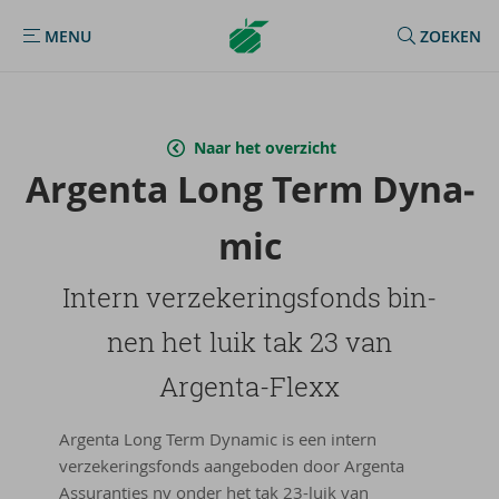
Argenta
MENU
ZOEKEN
MENU
Homepage
Naar het overzicht
Argenta Long Term Dy­na­
mic
In­tern ver­ze­ke­rings­fonds bin­
nen het luik tak 23 van
Argenta-​Flexx
Argenta Long Term Dynamic is een intern
verzekeringsfonds aangeboden door Argenta
Assuranties nv onder het tak 23-luik van