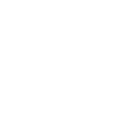
Ta­rief­lijst
D
1
Een manier van portefeuillebeheer waarbij de beheerder
i
in functie van zijn marktvisie en verwachtingen actieve
s
posities inneemt met als doel een beter beleggingsresultaat
­
te halen .
c
2
Met fonds wordt bedoeld een gemeenschappelijk
l
beleggingsfonds, of een bevek of een compartiment van een
a
bevek, of ook wel een instelling voor collectieve belegging
i
(ICB) genoemd. Een ICB is een instelling die geld afkomstig
van meedere beleggers investeert en dit kapitaal collectief
­
belegt in een geheel van gediversifieerde financiële
m
instrumenten volgens het principe van risicospreiding. ICB’s
e
zijn dus een vorm van collectief portefeuillebeheer.
r
3