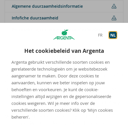
Al­ge­me­ne duur­zaam­heids­in­for­ma­tie
In­f­o­fi­che duur­zaam­heid
Pe­ri­o­die­ke rap­por­te­ring duur­zaam­heids­be­leid
FR
NL
Het cookiebeleid van Argenta
Ri­si­co's
Argenta gebruikt verschillende soorten cookies en
gerelateerde technologieën om je websitebezoek
De samenvattende risico-indicator is een richtsnoer voor het
aangenamer te maken. Door deze cookies te
risiconiveau van dit product ten opzichte van andere
aanvaarden, kunnen we beter inspelen op jouw
producten. De indicator laat zien hoe groot de kans is dat
behoeften en voorkeuren. Je kunt de cookie-
beleggers verliezen op het product wegens
instellingen altijd wijzigen en de gepersonaliseerde
marktontwikkelingen of doordat er geen geld voor betaling
cookies weigeren. Wil je meer info over de
is. We hebben dit product ingedeeld in klasse 4 uit 7
verschillende soorten cookies? Klik op ‘Mijn cookies
(waarbij “1” de laagste en “7” de hoogste risico klasse is), dat
beheren’.
is een middelgroot risicoklasse. Dat betekent dat de