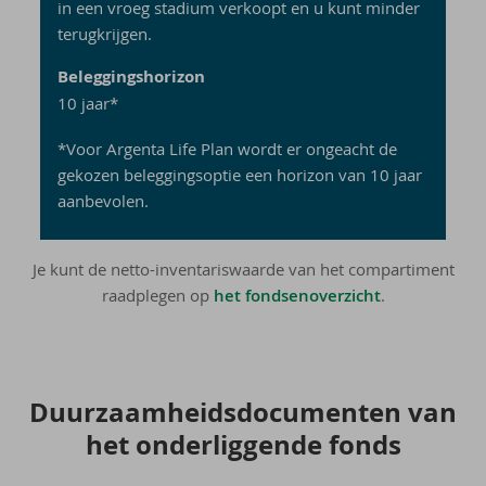
in een vroeg stadium verkoopt en u kunt minder
terugkrijgen.
Beleggingshorizon
10 jaar*
*Voor Argenta Life Plan wordt er ongeacht de
gekozen beleggingsoptie een horizon van 10 jaar
aanbevolen.
Je kunt de netto-inventariswaarde van het compartiment
raadplegen op
het fondsenoverzicht
.
Duur­zaam­heids­do­cu­men­ten van
het on­der­lig­gen­de fonds