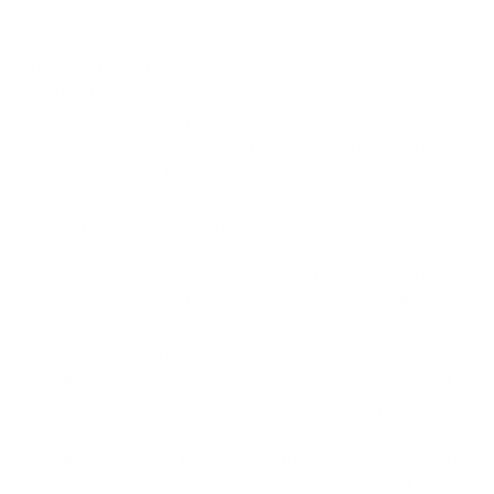
voorwaarden en de verbonden risico’s vind je in de
beheersreglementen, de algemene voorwaarden en het
Financiële infofiche van de verkozen beleggingsoptie. Die
documenten vind je gratis op deze pagina of in je kantoor.
Voor je intekent moet je deze documenten aandachtig
doornemen. Je vindt de netto-inventariswaarden op het
fondsenoverzicht
. De interestvoeten en de
interestvoetwaarborgtermijnen voor het tak 21-luik vind je
op de
tarieflijst
of in je kantoor.
Deze pagina is bestemd voor een ruim publiek en is niet
gebaseerd op informatie over de persoonlijke situatie van
de lezer. Argenta Assuranties nv heeft de kennis en ervaring
van de lezer, zijn financiële situatie en
beleggingsdoelstellingen niet getoetst. Het is dus mogelijk
dat de vernoemde financiële instrumenten niet passend of
niet geschikt zijn. De pagina is dan ook geen
beleggingsadvies. De lezer kan de financiële instrumenten
alleen aankopen nadat Argenta Assuranties nv heeft