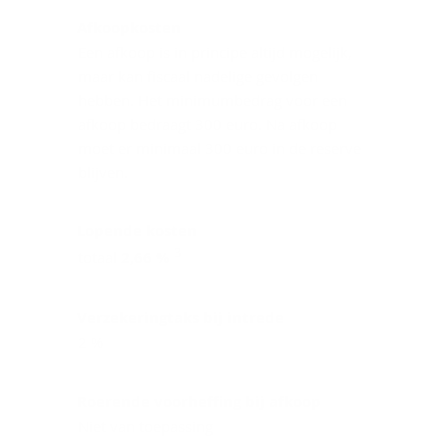
Afkoopkosten
Een afkoop is in principe altijd mogelijk,
maar kan fiscaal nadelige gevolgen
hebben. Het minimumbedrag voor een
afkoop bedraagt 300 euro. Na afkoop
moet er minimaal 300 euro in de reserve
blijven.
Lopende kosten
3
totaal
2,66 %
Verzekeringtaks bij intrede
2 %
Roerende voorheffing bij afkoop
Niet van toepassing