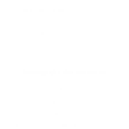
Anticipatieve heffing
10 %
De taks wordt geheven op je 60ste
verjaardag. Voor contracten afgesloten
vanaf 55 jaar wordt de taks geheven op
de 10de verjaardag van het contract.
Be­lang­rij­ke do­cu­men­ten
Al­ge­me­ne voor­waar­den Argenta-​Flexx
Be­heers­re­gle­ment Argenta Long Term Dy­na­mic
Fi­nan­ci­ë­le in­f­o­fi­che Argenta-​Flexx
Seg­men­ta­tie­cri­te­ria over­lij­dens­dek­king