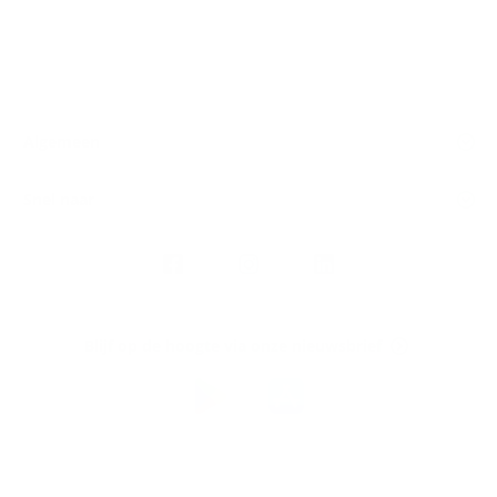
Algemeen
Snel naar
Volg
Argenta
op
Blijf op de hoogte via onze nieuwsbrief
Download
de
Argenta-
app