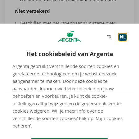
Niet ver­ze­kerd
Geschillen met het Openbaar Ministerie over
dadingen, straffen, boeten en opdeciemen
FR
NL
Schade voor minder dan 125 euro
Het cookiebeleid van Argenta
Veelgestelde vragen over Rechtsbijstand
Argenta gebruikt verschillende soorten cookies en
gerelateerde technologieën om je websitebezoek
aangenamer te maken. Door deze cookies te
Bestuurder+
aanvaarden, kunnen we beter inspelen op jouw
behoeften en voorkeuren. Je kunt de cookie-
instellingen altijd wijzigen en de gepersonaliseerde
Wel ver­ze­kerd
cookies weigeren. Wil je meer info over de
verschillende soorten cookies? Klik op ‘Mijn cookies
Vergoeding van lichamelijke schade van de
beheren’.
bestuurder tot 500.000 euro