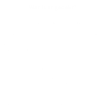
Wat is er ge­dekt?
Met de basiswaarborg Burgerlijke Aansprakelijkheid (BA)
ben je niet verzekerd voor schade aan je eigen voertuig of
voor lichamelijke letsels van de bestuurder van je voertuig.
Verder komt Argenta niet tussen in onder andere de
volgende gevallen:
Je auto werd verhuurd.
De schade is opzettelijk veroorzaakt.
De bestuurder van de auto was op het moment van het
ongeval dronken of onder invloed van verdovende
middelen.
Bij schades of voorvallen door deelnames aan
wedstrijden, proefritten en oefenwedstrijden.