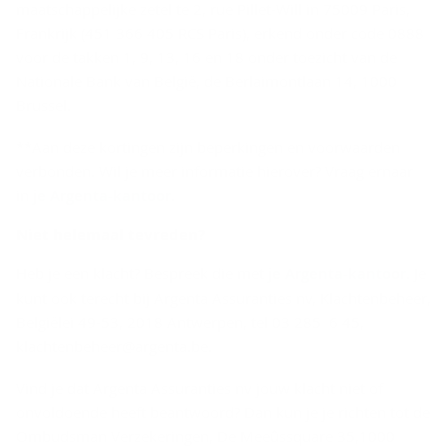
maatschappelijke zetel te 2, rue Pillet-Will in 75009 Paris,
Frankrijk (451 366 405 RCS Paris), erkend onder code 0888
voor de takken 1, 9, 13, 16 en 18 onder toezicht van de
Nationale Bank van België, de Berlaimontlaan 14, 1000
Brussel.
**Aan deze kortingen zijn beperkingen en voorwaarden
verbonden. Wil je meer informatie hierover? Vraag ernaar
in
je Argenta-kantoor
.
Niet he­le­maal te­vre­den?
Heb je een klacht? Bespreek die met
je Argenta-kantoor
. Je
kunt ook terecht bij Argenta Assuranties nv, Klachtenbeheer,
Belgiëlei 49-53, 2018 Antwerpen, tel 03 285 6 45,
klachtenbeheer@argenta.be.
Vind je dat Argenta Assuranties nv jouw klacht niet of
onvoldoende heeft beantwoord? Dan kun je je richten tot de
Ombudsman Verzekeringen, De Meeûssquare 35,1000