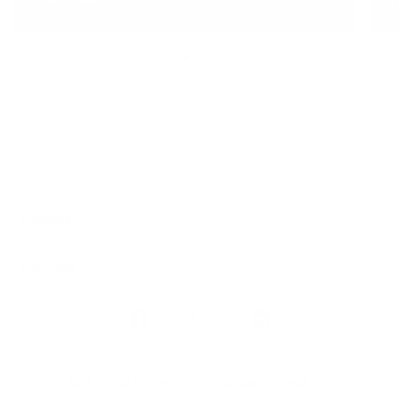
Algemeen
Snel naar
Volg
Argenta
op
Blijf op de hoogte via onze nieuwsbrief