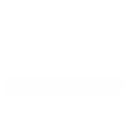
verzekerde voertuig
Niet ver­ze­kerd
Immobilisatie van je voertuig voor
onderhoudswerkzaamheden
Wisselstukken
Kosten voor diagnose, demontage, herstelling en
onderhoud
Reisverzekering*
Wel ver­ze­kerd
Medische bijstand in het buitenland (wereldwijd)
na ziekte, ongeval of overlijden en vergoeding