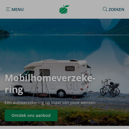
Argenta
MENU
ZOEKEN
MENU
Homepage
Mo­bil­ho­me­ver­ze­ke­
ring
Een autoverzekering op maat van jouw wensen
Ontdek ons aanbod