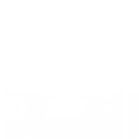
Bel naar
03 285 53 33
. Je komt terecht in onze
alarmcentrale. Of vul je schadeaangifte online in.
Ga naar de schadeaangiftepagina
Argenta in­for­meert
Zes tips om veilig met de
auto op vakantie te gaan
Lees meer
L