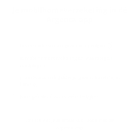
Je mo­bil­ho­me­ver­ze­ke­ring in de
Argenta-​app
Je schadedossier aangeven en opvolgen
Je mobilhomeverzekering en waarborgen
raadplegen
Je autoverzekeringsbewijs (groene kaart) bij de
hand
Nuttige telefoonnummers bekijken
Ontdek wat je allemaal kunt doen met de
Argenta-app