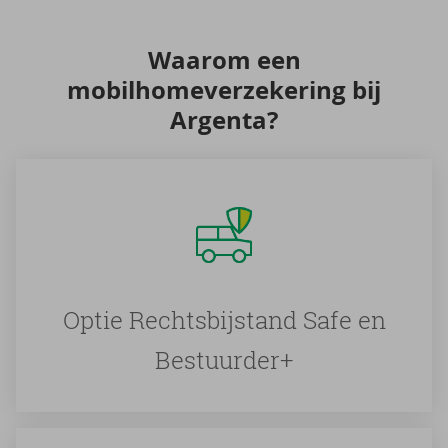
Waar­om een
mo­bil­ho­me­ver­ze­ke­ring bij
Argenta?
Optie Rechtsbijstand Safe en
Bestuurder+