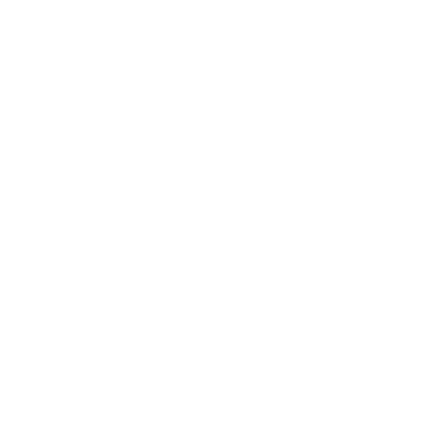
Gebruik je de mobilhome langer dan 30
kalenderdagen niet? Dan zet je die in een
afgesloten ruimte.
Heeft je mobilhome een cataloguswaarde van
meer dan 80.000 euro exclusief btw? Dan moet
hij uitgerust zijn met een gecertifieerd
antidiefstalsysteem dat voldoet aan de
INCERT-
normen
.
De korting geldt alleen op de waarborg BA,
Omnium en Rechtsbijstand Safe. De korting
die je krijgt wordt op je verzekeringsvoorstel
vermeld.