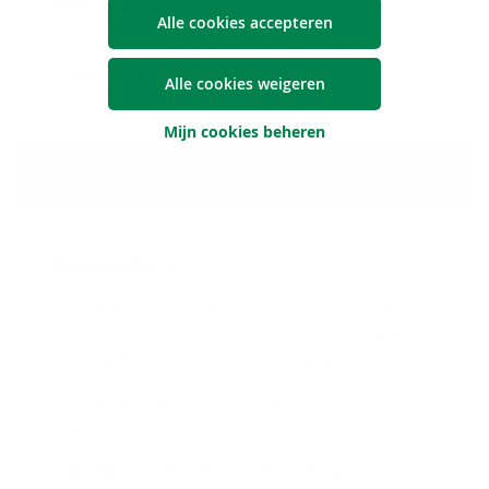
Niet ver­ze­kerd
Alle cookies accepteren
Als de bestuurder rijdt zonder geldig rijbewijs op
het moment van het ongeval
Alle cookies weigeren
Mijn cookies beheren
Pechbijstand*
Wel ver­ze­kerd
Pechbijstand voor het verzekerde voertuig in
België en het buitenland (landen vermeld op het
internationaal verzekeringsbewijs)
Recht op een vervangwagen tijdens de
herstelling
Hotelkosten en vervoer/repatriëring van het