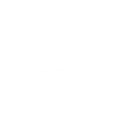
Brussel, tel. 02 547 58 71,
info@ombudsman-
insurance.be
,
www.ombudsman-insurance.be
. Je behoudt
uiteraard het recht om een gerechtelijke procedure in te
leiden.
De informatie in dit document is gebaseerd op de juridische
en fiscale situatie in België op 1 november 2024.
Maak een af­spraak
Benieuwd hoe
jouw
mobilhomeverzekering
eruitziet?
Vul het formulier in. We nemen zo snel
mogelijk contact met je op.