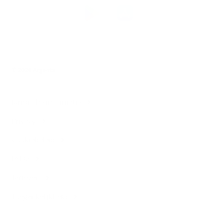
Download
de
Argenta-
app
© 2026 Argenta
Juridische informatie
Privacy
Cookiebeleid
PSD2
Tarieven
Toegankelijkheid