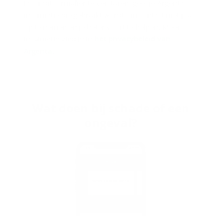
Door dit formulier te versturen, geef je Argenta
informatie die gebruikt wordt om contact met jou
op te nemen en je beter voort te helpen. Meer
informatie vind je in
het privacybeleid van
Argenta
.
Wat doen bij scha­de of een
on­ge­val?