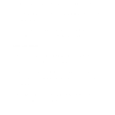
van medische kosten tot 1,250 miljoen euro
Repatriëring/vervoer en begeleiding van de zieke
of gewonde
Vervroegde terugkeer wegens hospitalisatie of
overlijden van een familielid in België
Niet ver­ze­kerd
Kosten door de annulering van een geplande reis
of door het verlies van bagage
Extreme sportactiviteiten, behalve als ze worden
beoefend of begeleid door een professioneel
opgeleide persoon
Verblijven in het buitenland van langer dan 3
opeenvolgende maanden