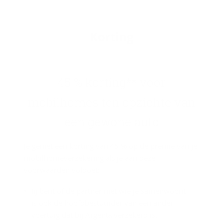
Kor­ting
45 % kor­ting** voor
mo­bil­ho­mes ten op­zich­te van
een ge­wo­ne auto
Je geniet een korting van 45 % op de pre­mie van je
mobilhomeverzekering als je aan deze
voorwaarden voldoet:
Jij bent of de partner met wie je samenwoont
is ook de hoofdbestuurder van een ander
voertuig dat bij Argenta verzekerd is.