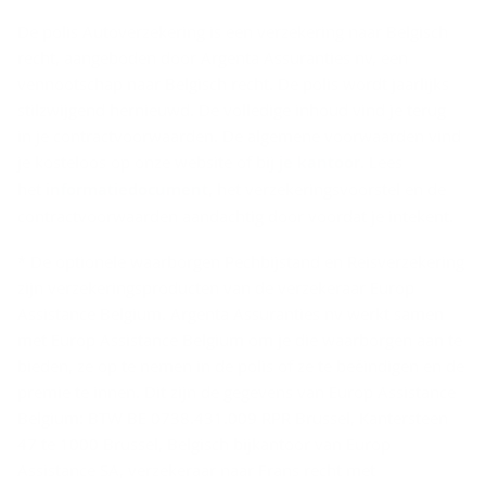
a
De polis Autoverzekering is een verzekering naar Belgisch
i
recht, aangeboden door Argenta Assuranties nv, een
­
vennootschap naar Belgisch recht. De polis wordt jaarlijks
m
stilzwijgend hernieuwd. De volledige inhoud vind je terug
e
in je contractvoorwaarden. De algemene voorwaarden vind
je kosteloos op onze website of bij
je kantoor
. Lees
r
het
informatiedocument
, het verzekeringsvoorstel en de
contractvoorwaarden aandachtig door voordat je intekent.
* De optionele waarborgen Pechbijstand en Reisverzekering
zijn verzekeringsproducten van de verzekeraar Europ
Assistance Belgium. Argenta Assuranties nv werkt samen
met Europ Assistance Belgium om je die waarborgen aan te
bieden, ze op te nemen in de polis of ze te beëindigen en de
premie te innen. Dit zijn de gegevens van Europ Assistance
Belgium: BTW BE 0738.431.009 RPR Brussel, Kantersteen
47 te 1000 Brussel, Belgisch bijkantoor van Europ
Assistance SA, verzekeraar naar Frans recht met