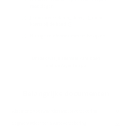
raadplegen
Je motorverzekeringsbewijs (groene
kaart) bij de hand
Nuttige telefoonnummers bekijken
Ontdek wat je allemaal kunt doen
met de Argenta-app
Be­lang­rij­ke do­cu­men­ten
Al­ge­me­ne voor­waar­den Mo­tor­ver­ze­ke­ring
Seg­men­ta­tie­cri­te­ria Au­to­ver­ze­ke­ring