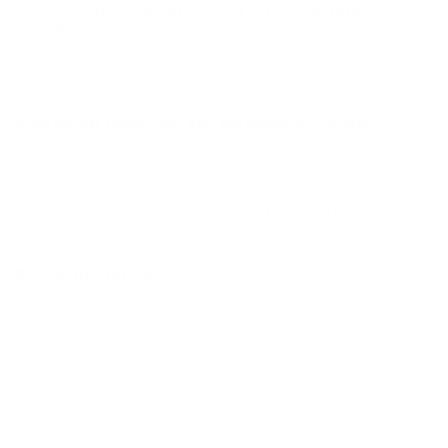
In­for­ma­tie­do­cu­ment over het ver­ze­ke­rings­pro­
duct
D
Kom ge­rust langs voor een per­soon­lijk voor­stel
i
Wil je graag een persoonlijk voorstel? Neem contact op
s
met
je Argenta-kantoor
. Je kantoor berekent je premie en
­
maakt een verzekeringsvoorstel voor jou op. Helemaal
c
gratis uiteraard.
l
Be­lang­rij­ke in­for­ma­tie
a
De polis Motorverzekering is een verzekering naar Belgisch
i
recht, aangeboden door Argenta Assuranties nv, een
­
vennootschap naar Belgisch recht. De polis wordt jaarlijks
m
stilzwijgend hernieuwd. De volledige inhoud vind je terug
e
in je contractvoorwaarden. De algemene voorwaarden vind
je kosteloos op onze website of bij
je kantoor
. Lees
r