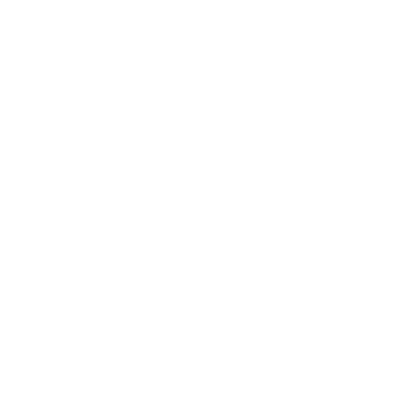
Je voornaam
Je achternaam
Je e-mailadres
Je telefoonnummer (optioneel)