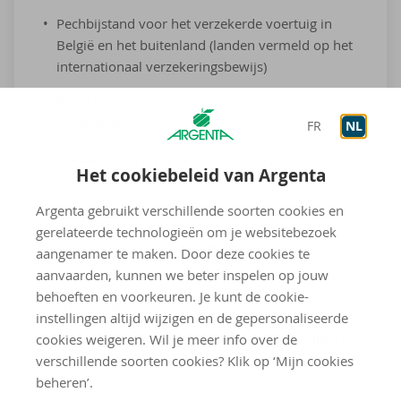
Pechbijstand voor het verzekerde voertuig in
België en het buitenland (landen vermeld op het
internationaal verzekeringsbewijs)
Recht op een vervangwagen tijdens de
herstelling
FR
NL
Hotelkosten en vervoer/repatriëring van het
Het cookiebeleid van Argenta
verzekerde voertuig
Argenta gebruikt verschillende soorten cookies en
Niet ver­ze­kerd
gerelateerde technologieën om je websitebezoek
Immobilisatie van je voertuig voor
aangenamer te maken. Door deze cookies te
onderhoudswerkzaamheden
aanvaarden, kunnen we beter inspelen op jouw
behoeften en voorkeuren. Je kunt de cookie-
Wisselstukken
instellingen altijd wijzigen en de gepersonaliseerde
cookies weigeren. Wil je meer info over de
Kosten voor diagnose, demontage, herstelling en
verschillende soorten cookies? Klik op ‘Mijn cookies
onderhoud
beheren’.