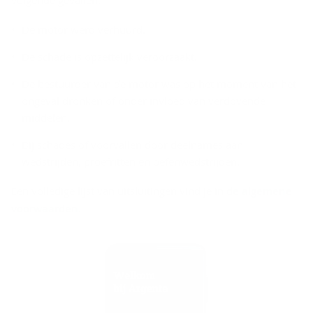
volgende gevallen:
De motor werd verhuurd.
De schade is opzettelijk veroorzaakt.
De bestuurder van de motor was op het moment van het
ongeval dronken of onder invloed van verdovende
middelen.
Bij schades of voorvallen door deelnames aan
wedstrijden, proefritten en oefenwedstrijden.
Een volledige lijst van uitsluitingen vind je in
de algemene
voorwaarden
.