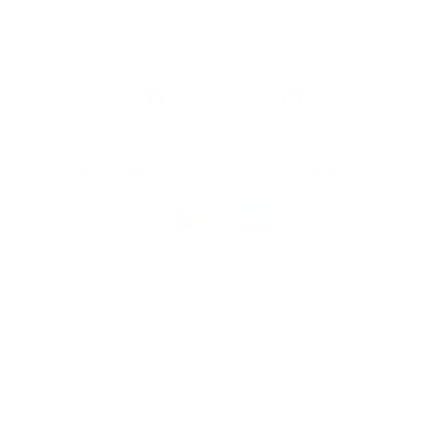
Snel naar
Volg
Argenta
op
Blijf op de hoogte via onze nieuwsbrief
Download
de
Argenta-
app
© 2026 Argenta
Juridische informatie
Privacy