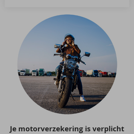
Je mo­tor­ver­ze­ke­ring is ver­plicht