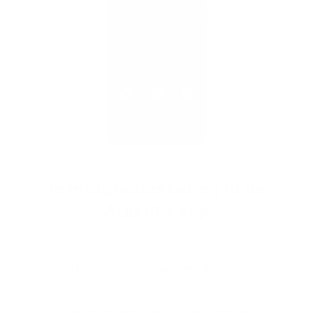
Je mo­tor­ver­ze­ke­ring in de
Argenta-​app
Je schadedossier aangeven en opvolgen
Je motorverzekering en waarborgen