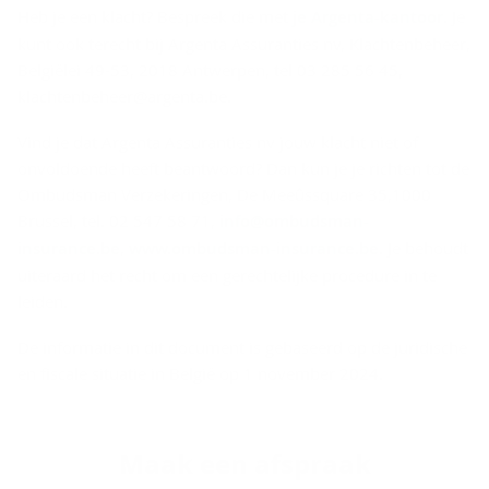
Heb je een klacht? Bespreek die met
je Argenta-kantoor
. Je
kunt ook terecht bij Argenta Assuranties nv, Klachtenbeheer,
Belgiëlei 49-53, 2018 Antwerpen, tel 03 285 56 45,
klachtenbeheer@argenta.be.
Vind je dat Argenta Assuranties nv jouw klacht niet of
onvoldoende heeft beantwoord? Dan kun je je richten tot de
Ombudsman Verzekeringen, De Meeûssquare 35,1000
Brussel, tel. 02 547 58 71,
info@ombudsman-
insurance.be
,
www.ombudsman-insurance.be
. Je behoudt
uiteraard het recht om een gerechtelijke procedure in te
leiden.
De informatie in dit document is gebaseerd op de juridische
en fiscale situatie in België op 1 november 2024.
Maak een af­spraak