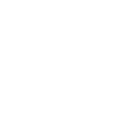
Bel naar
03 285 53 33
. Je komt terecht in onze
alarmcentrale. Of vul je schadeaangifte online in.
Ga naar onze schadeaangiftepagina
Argenta in­for­meert