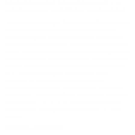
het informatiedocument, het verzekeringsvoorstel en de
contractvoorwaarden aandachtig door voordat je intekent.
* De optionele waarborgen Pechbijstand en Reisverzekering
zijn verzekeringsproducten van de verzekeraar Europ
Assistance Belgium. Argenta Assuranties nv werkt samen
met Europ Assistance Belgium om je die waarborgen aan te
bieden, ze op te nemen in de polis of ze te beëindigen en de
premie te innen. Dit zijn de gegevens van Europ Assistance
Belgium: BTW BE 0738.431.009 RPR Brussel, Kantersteen
47 te 1000 Brussel, Belgisch bijkantoor van Europ
Assistance SA, verzekeraar naar Frans recht met
maatschappelijke zetel te 2, rue Pillet-Will in 75009 Paris,
Frankrijk (451 366 405 RCS Paris), erkend onder code 0888
voor de takken 1, 9, 13, 16 en 18 onder toezicht van de
Nationale Bank van België, de Berlaimontlaan 14, 1000
Brussel.
Niet he­le­maal te­vre­den?