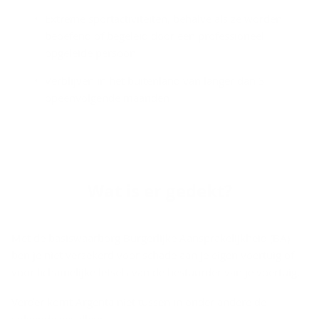
Extreme sportactiviteiten, behalve als ze worden
beoefend of begeleid door een professioneel
opgeleide persoon
Verblijven in het buitenland van langer dan 3
opeenvolgende maanden
Wat is er ge­dekt?
Met de basiswaarborg Burgerlijke Aansprakelijkheid (BA)
ben je niet verzekerd voor schade aan je eigen voertuig of
voor lichamelijke letsels van de bestuurder van je voertuig.
Verder komt Argenta niet tussen in onder andere de