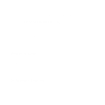
Benieuwd hoe jouw
motorverzekering
eruitziet?
Vul het formulier in. We nemen zo snel
mogelijk contact met je op.
Ben je al klant?
Ja
Je Argenta-kantoor