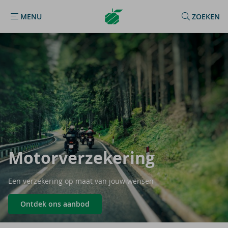
Argenta
MENU
ZOEKEN
MENU
Homepage
Mo­tor­ver­ze­ke­ring
Een verzekering op maat van jouw wensen
Ontdek ons aanbod