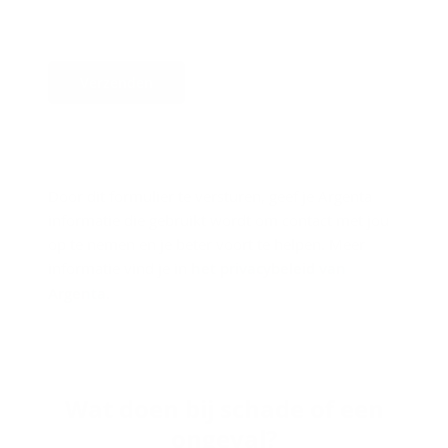
Verzenden
Door dit formulier te versturen, geef je Argenta
informatie die gebruikt wordt om contact met jou
op te nemen en je beter voort te helpen. Meer
informatie vind je in
het privacybeleid van
Argenta
.
Wat doen bij scha­de of een
on­ge­val?