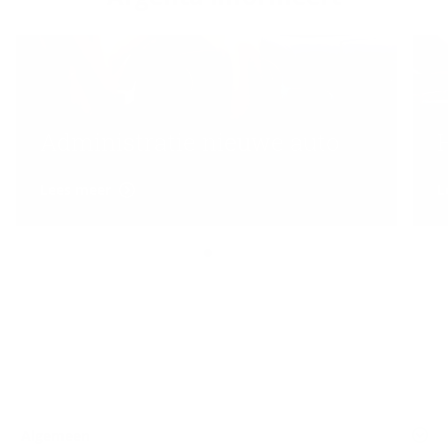
Administratie nieuwe auto
Lees meer
L
Algemeen