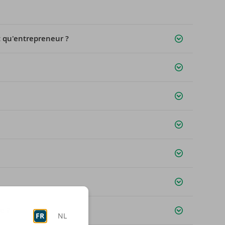
t qu'entrepreneur ?
e ?
FR
NL