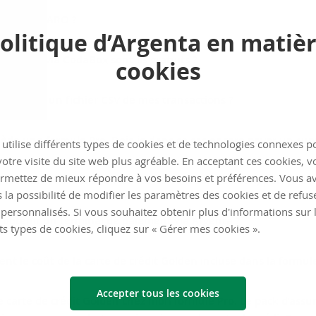
t-ce que CARO ?
olitique d’Argenta en matiè
t CARO via CodaBox sont-ils gratuits ?
cookies
t créer un fichier CSV de mes transactions ?
sède une formule Pro. Dois-je dans ce cas encore payer un su
utilise différents types de cookies et de technologies connexes p
otre visite du site web plus agréable. En acceptant ces cookies, v
rmettez de mieux répondre à vos besoins et préférences. Vous a
ne formule Pro. Combien de cartes de crédit (Golden) puis-je 
 la possibilité de modifier les paramètres des cookies et de refuse
personnalisés. Si vous souhaitez obtenir plus d'informations sur 
e obtenir un terminal de paiement via Argenta ?
ts types de cookies, cliquez sur « Gérer mes cookies ».
t le coût de la carte de crédit Golden incluse dans la formule
Accepter tous les cookies
ne carte de crédit Golden chez mon formule Pro. Le pack d’assur