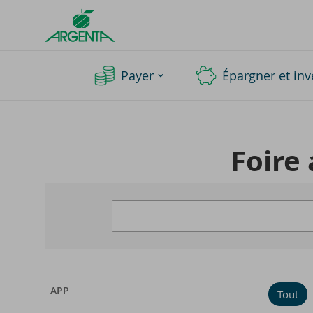
Argenta
Homepage
Payer
Épargner et inv
Foire 
APP
Tout