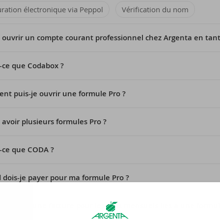
uration électronique via Peppol
Vérification du nom
e ouvrir un compte courant professionnel chez Argenta en tan
-ce que Codabox ?
t puis-je ouvrir une formule Pro ?
e avoir plusieurs formules Pro ?
-ce que CODA ?
dois-je payer pour ma formule Pro ?
e recevoir une facture pour les frais mensuels liés à une formul