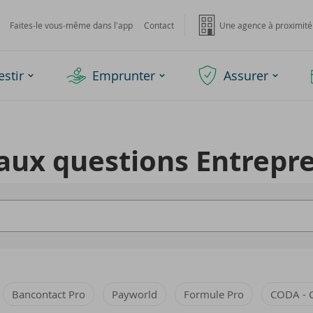
Faites-le vous-même dans l'app
Contact
Une agence à proximité
estir
Emprunter
Assurer
aux ques­tions En­tre­pr
Bancontact Pro
Payworld
Formule Pro
CODA - 