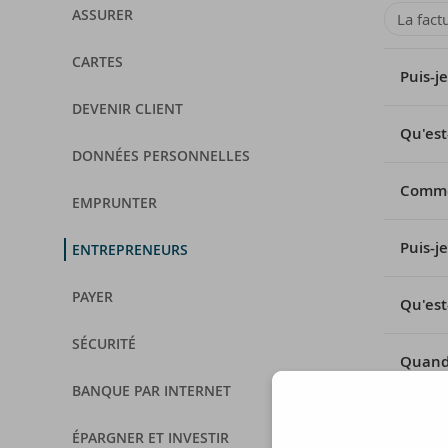
ASSURER
La fact
CARTES
Puis-j
DEVENIR CLIENT
Qu'est
DONNÉES PERSONNELLES
Commen
EMPRUNTER
Puis-j
ENTREPRENEURS
PAYER
Qu'est
SÉCURITÉ
Quand 
BANQUE PAR INTERNET
Puis-j
ÉPARGNER ET INVESTIR