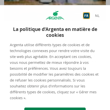
FR
NL
La politique d’Argenta en matière de
Que devez-​vous sa­voir en tant
cookies
qu’étu­diant jo­biste ?
Argenta utilise différents types de cookies et de
technologies connexes pour rendre votre visite du
Vous recherchez vous aussi un job d’étudiant ? Bonne
site web plus agréable. En acceptant ces cookies,
idée ! Toutefois, n’oubliez pas que les jobs d’étudiant
vous nous permettez de mieux répondre à vos
sont régis par certaines règles.
besoins et préférences. Vous avez toujours la
possibilité de modifier les paramètres des cookies et
Lisez l'article « Que devez-vous savoir en tant
de refuser les cookies personnalisés. Si vous
qu’étudiant jobiste ? »
souhaitez obtenir plus d'informations sur les
différents types de cookies, cliquez sur « Gérer mes
cookies ».