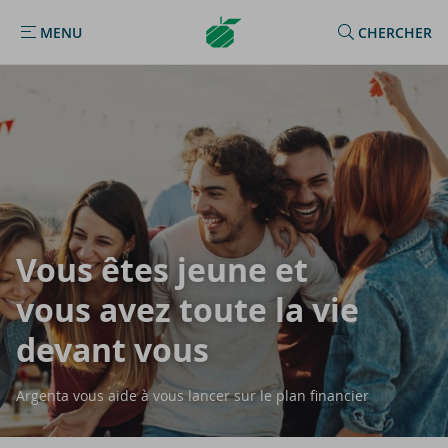
Argenta
MENU
CHERCHER
MENU
Homepage
Vous êtes jeune et
vous avez toute la vie
de­vant vous
Argenta vous aide à vous lancer sur le plan financier