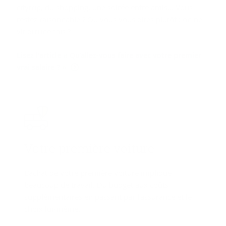
citytrip, du shopping, une soirée entre amis… Vous
restez raisonnable ? Ou vous vous dites plutôt : on ne
vit qu’une fois ?
Lisez l'article « Qu’allez-vous faire avec votre premier
vrai salaire ? »
Votre pre­mière voi­ture
L'achat de votre première voiture implique
beaucoup de travail. Du budget aux coûts
supplémentaires en passant par l'assurance et le
choix lui-même.