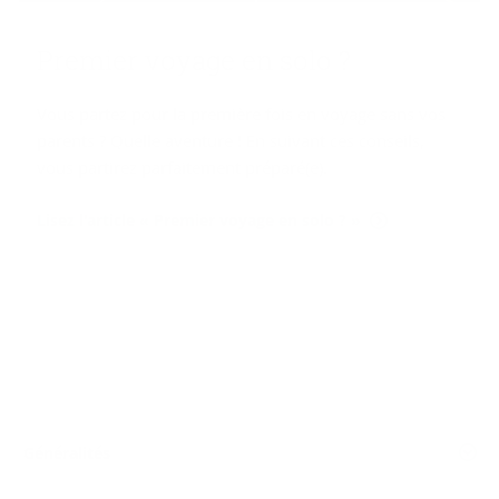
Pre­mier voyage en solo ?
Vous partez pour la première fois en voyage sans vos
parents ? Quelle aventure ! En suivant ces conseils,
vous partirez parfaitement préparé(e).
Lisez l'article « Premier voyage en solo ? »
Généralités