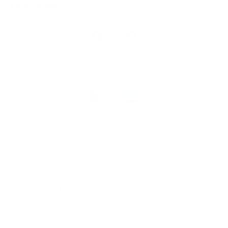
Liens rapides
Nous
suivre
Restez informés, grâce à notre bulletin d’information
Téléchargez
l’app
Argenta
© 2026 Argenta
Informations juridiques
Vie privée
Politique de Cookies