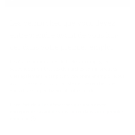
Les dé­marches que vous devez
en­tre­prendre avant de vous lan­
cer dans votre pre­mier em­ploi
Les étapes importantes de la vie s’accompagnent
souvent de nombreuses démarches administratives.
C’est également le cas pour votre premier emploi. Nous
avons dressé pour vous la liste des démarches que
vous devez impérativement entreprendre.
Lisez l'article « Les démarches que vous devez
entreprendre avant de vous lancer dans votre premier
emploi »