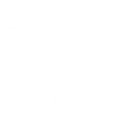
Algemeen
Snel naar
Volg
Argenta
op
Blijf op de hoogte via onze nieuwsbrief
Download
de
Argenta-
app
© 2026 Argenta