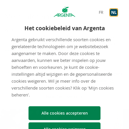
FR
NL
Meer in­for­ma­tie
Het cookiebeleid van Argenta
Wist je dat je bij Argenta een persoonlijke
beleggingsadviseur hebt? Hij bekijkt samen met jou wat
Argenta gebruikt verschillende soorten cookies en
beleggen voor jou kan betekenen. Neem contact op met
gerelateerde technologieën om je websitebezoek
een kantoor bij jou in de buurt
.
aangenamer te maken. Door deze cookies te
aanvaarden, kunnen we beter inspelen op jouw
behoeften en voorkeuren. Je kunt de cookie-
instellingen altijd wijzigen en de gepersonaliseerde
Reden 1: Je kiest voor
Reden 3: Je belegt volgens
je eigen profiel
cookies weigeren. Wil je meer info over de
eenvoud
verschillende soorten cookies? Klik op ‘Mijn cookies
beheren’.
Naar het overzicht
Alle cookies accepteren