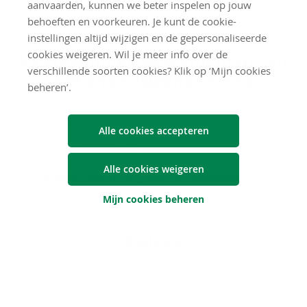
aanvaarden, kunnen we beter inspelen op jouw
behoeften en voorkeuren. Je kunt de cookie-
instellingen altijd wijzigen en de gepersonaliseerde
cookies weigeren. Wil je meer info over de
Duur­zaam­heids­do­cu­men­ten van
verschillende soorten cookies? Klik op ‘Mijn cookies
het on­der­lig­gen­de fonds
beheren’.
Al­ge­me­ne duur­zaam­heids­in­for­ma­tie
Alle cookies accepteren
In­f­o­fi­che duur­zaam­heid
Alle cookies weigeren
Pe­ri­o­die­ke rap­por­te­ring duur­zaam­heids­be­leid
Mijn cookies beheren
Ri­si­co's
De samenvattende risico-indicator is een richtsnoer voor het
risiconiveau van dit product ten opzichte van andere