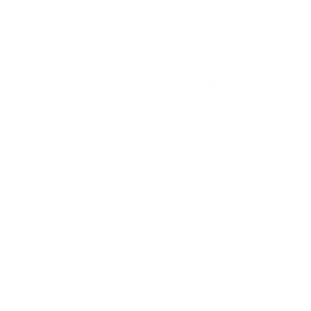
De verschillende prestatie scenario’s kan je raadplegen in
het
essentiële informatiedocument
.
Kos­ten en tak­sen
Instapkosten
0 %
Uitstapkosten
0 %
Lopende kosten
3
totaal 2,06 %