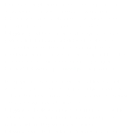
kenmerken. Uitgebreide informatie over het product, de
voorwaarden en de verbonden risico’s vind je in de
beheersreglementen, de algemene voorwaarden en het
Essentiële-informatiedocument van de verkozen
beleggingsoptie. Die documenten vind je gratis op deze
pagina of in je kantoor. Voor je intekent moet je deze
documenten aandachtig doornemen. Je vindt de netto-
inventariswaarden op de website van De Tijd en L’Echo. De
interestvoeten en de interestvoetwaarborgtermijnen voor
het tak 21-luik vind je op de
tarieflijst
of in je kantoor.
Deze pagina is bestemd voor een ruim publiek en is niet
gebaseerd op informatie over de persoonlijke situatie van
de lezer. Argenta Assuranties nv heeft de kennis en ervaring
van de lezer, zijn financiële situatie en
beleggingsdoelstellingen niet getoetst. Het is dus mogelijk
dat de vernoemde financiële instrumenten niet passend of
niet geschikt zijn. De pagina is dan ook geen
beleggingsadvies. De lezer kan de financiële instrumenten