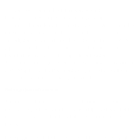
r
3
Lopende kosten van het intern verzekeringsfonds
bedragen 0,50 % per jaar, en worden (wekelijks)
automatisch verrekend in de netto inventariswaarde van het
intern verzekeringsfonds. De lopende kosten van het
onderliggende compartiment bedragen maximaal 1,56 %
(op jaarbasis). Deze kosten zitten verrekend in de netto
inventariswaarde van dat compartiment. Argenta
Assuranties ontvangt hiervan een vergoeding van maximum
0,75 % (op jaarbasis). Deze vergoeding maakt deel uit van
de lopende kosten en is dus geen extra kost.
Be­lang­rij­ke in­for­ma­tie
Argenta Life Plan is een levensverzekering naar Belgisch
recht van Argenta Assuranties nv waarbij je de keuze hebt
tussen een tak 21-luik, tak 23-luik of de combinatie van
beide.
Deze pagina bevat slechts een overzicht van de belangrijkste