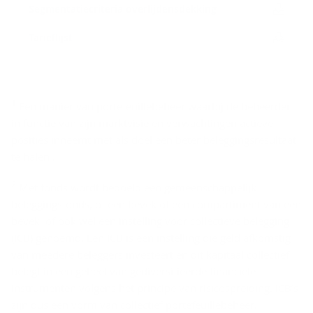
Seg­men­ta­tie­cri­te­ria over­lij­dens­dek­king
Ta­rief­lijst
D
1
Een manier van portefeuillebeheer waarbij de beheerder
i
in functie van zijn marktvisie en verwachtingen actieve
s
posities inneemt met als doel een beter beleggingsresultaat
­
te halen .
c
2
Met fonds wordt bedoeld een gemeenschappelijk
l
beleggingsfonds, of een bevek of een compartiment van een
a
bevek, of ook wel een instelling voor collectieve belegging
i
(ICB) genoemd. Een ICB is een instelling die geld afkomstig
van meedere beleggers investeert en dit kapitaal collectief
­
belegt in een geheel van gediversifieerde financiële
m
instrumenten volgens het principe van risicospreiding. ICB’s
e
zijn dus een vorm van collectief portefeuillebeheer.