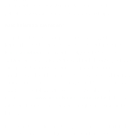
alleen aankopen nadat Argenta Assuranties nv heeft
getoetst of ze voor hem passend of geschikt zijn.
Niet he­le­maal te­vre­den?
Als je klachten hebt, kun je die met jouw Argenta-
kantoorhouder bespreken of kun je terecht bij de dienst
Klachtenbeheer
van Argenta, Belgiëlei 49-53, 2018
Antwerpen, tel. 03 285 56 45, klachtenbeheer@argenta.be.
Vind je dat Argenta Assuranties nv jouw klacht niet of
onvoldoende heeft beantwoord? Dan kun je je richten tot de
Ombudsman van de Verzekeringen, de Meeûssquare 35,
1000 Brussel, tel. 02 547 58 71, info@ombudsman-
insurance.be,
www.ombudsman-insurance.be
. Je behoudt
uiteraard het recht om een gerechtelijke procedure in te
leiden.
De bovenstaande informatie is gebaseerd op de juridische
en fiscale situatie in België op 1 november 2025.