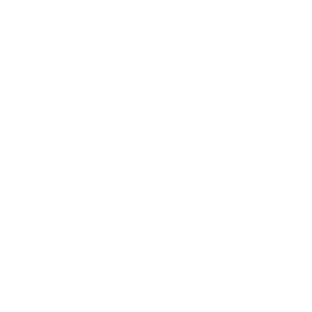
Verzekeringtaks bij intrede
2 %
Roerende voorheffing bij afkoop
Niet van toepassing
Be­lang­rij­ke do­cu­men­ten
Al­ge­me­ne voor­waar­den Argenta Life Plan
Be­heers­re­gle­ment Argenta Life Se­lect Con­ser­va­ti­
ve
Es­sen­ti­ë­le in­for­ma­tie­do­cu­ment Argenta Life Se­
lect Con­ser­va­ti­ve
In­f­o­fi­che Argenta Life Se­lect Con­ser­va­ti­ve