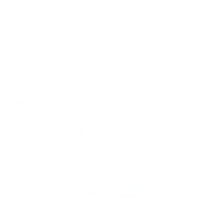
Algemeen
Snel naar
Volg
Argenta
op
Blijf op de hoogte via onze nieuwsbrief
Download
de
Argenta-