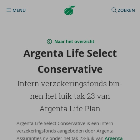
Argenta
MENU
ZOEKEN
MENU
Homepage
Naar het overzicht
Argenta Life Se­lect
Con­ser­va­ti­ve
In­tern ver­ze­ke­rings­fonds bin­
nen het luik tak 23 van
Argenta Life Plan
Argenta Life Select Conservative is een intern
verzekeringsfonds aangeboden door Argenta
Assuranties nv onder het tak 23-luik van
Argenta