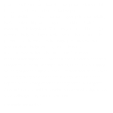
producten. De indicator laat zien hoe groot de kans is dat
beleggers verliezen op het product wegens
marktontwikkelingen of doordat er geen geld voor betaling
is. We hebben dit product ingedeeld in klasse 3 uit 7
(waarbij “1” de laagste en “7” de hoogste risico klasse is), dat
is een middelgroot-lage risicoklasse. Dat betekent dat de
potentiële verliezen op toekomstige prestaties worden
geschat als middelgroot-laag en dat de netto
inventariswaarde kan schommelen in functie van
marktomstandigheden. Omdat dit product niet beschermd
is tegen toekomstige marktprestaties, kunt u uw belegging
volledig of gedeeltelijk verliezen. Het financieel risico wordt
volledig gedragen door de verzekeringnemer. Er is geen
kapitaalbescherming of rendementsgarantie. Als Argenta
Assuranties nv. u niet kan betalen wat u verschuldigd is, zou
u uw volledige inleg kunnen verliezen.
Pres­ta­tie sce­na­rio's