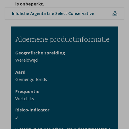
is onbeperkt.
In­f­o­fi­che Argenta Life Se­lect Con­ser­va­ti­ve
Al­ge­me­ne pro­duct­in­for­ma­tie
Geografische spreiding
Wereldwijd
Aard
Gemengd fonds
Frequentie
Wekelijks
Risico-indicator
3