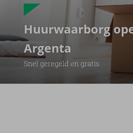
Huur­waar­borg ope
Argenta
Snel ge­re­geld en gra­tis