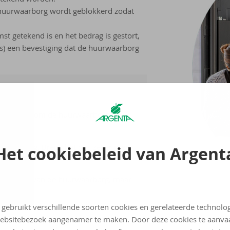
huurwaarborg wordt geblokkerd zodat
 getekend is en het bedrag is gestort,
(s) een bevestiging dat de huurwaarborg
t kantoor om de huurwaarborg te
tract nodig. Breng het dus zeker mee
Het cookiebeleid van Argent
e opening van de huurwaarborg, maar
 gebruikt verschillende soorten cookies en gerelateerde technolo
ebsitebezoek aangenamer te maken. Door deze cookies te aanva