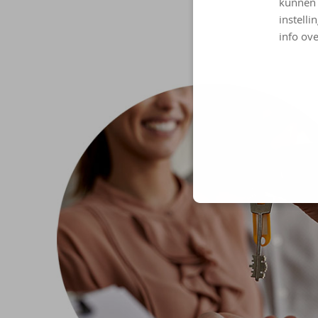
kunnen 
instelli
info ove