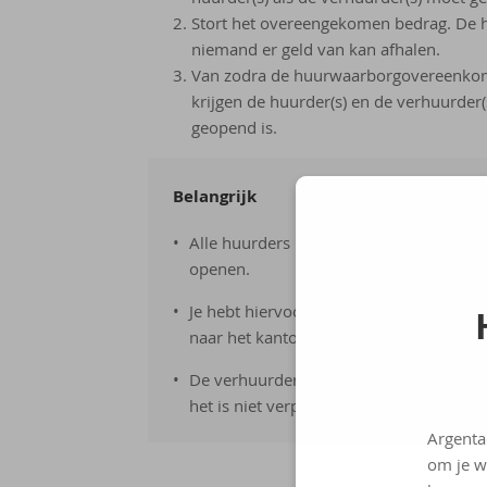
Stort het overeengekomen bedrag. De 
niemand er geld van kan afhalen.
Van zodra de huurwaarborgovereenkomst
krijgen de huurder(s) en de verhuurder
geopend is.
Belangrijk
Alle huurders moeten meegaan naar he
openen.
Je hebt hiervoor het getekende huurcon
naar het kantoor.
De verhuurder mag aanwezig zijn bij d
het is niet verplicht.
Argenta
om je w