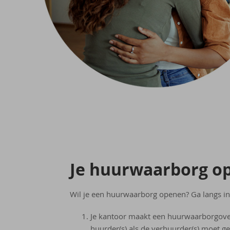
Je huur­waar­borg o
Wil je een huurwaarborg openen? Ga langs in
Je kantoor maakt een huurwaarborgove
huurder(s) als de verhuurder(s) moet 