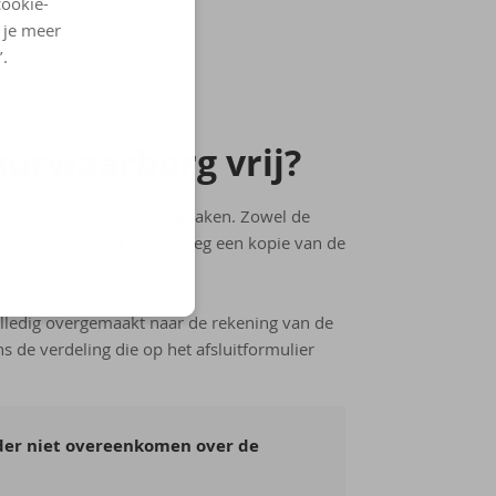
cookie-
l je meer
’.
ur­waar­borg vrij?
uurwaarborg te laten vrijmaken. Zowel de
eten het ondertekenen. Voeg een kopie van de
antoor.
lledig overgemaakt naar de rekening van de
 de verdeling die op het afsluitformulier
der niet overeenkomen over de