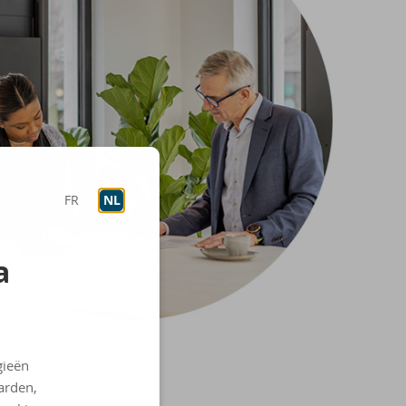
FR
NL
a
gieën
arden,