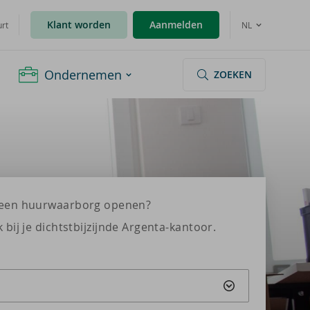
Klant worden
Aanmelden
urt
NL
Ondernemen
ZOEKEN
e een huurwaarborg openen?
bij je dichtstbijzijnde Argenta-kantoor.