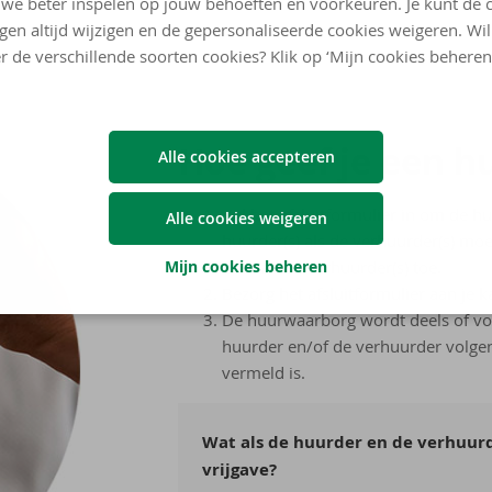
we beter inspelen op jouw behoeften en voorkeuren. Je kunt de 
ngen altijd wijzigen en de gepersonaliseerde cookies weigeren. Wi
r de verschillende soorten cookies? Klik op ‘Mijn cookies beheren
Hoe geef je een hu
Alle cookies accepteren
Vul het afsluitformulier in om de h
Alle cookies weigeren
huurder(s) als de verhuurder(s) mo
Mijn cookies beheren
eID van de verhuurder(s) toe.
Bezorg het afsluitformulier aan je k
De huurwaarborg wordt deels of vo
huurder en/of de verhuurder volgens
vermeld is.
Wat als de huurder en de verhuur
vrijgave?