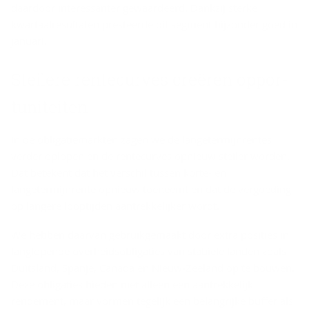
daardoor interessanter gewaardeerd. Dankzij sterke
kwartaalresultaten presteerde dit segment bijzonder goed in
januari.
Stei­le­re ren­te­cur­ves cre­ë­ren op­por­
tu­ni­tei­ten
In de obligatiemarkten zagen we de langetermijnrentes
verder oplopen en de rentecurves opnieuw steiler worden.
Dat betekent dat het verschil tussen korte- en
langetermijnrente opnieuw toeneemt en dat de vergoeding
op langere looptijden aantrekkelijker wordt.
We hebben daarvan gebruikgemaakt door extra posities in
langlopende overheidsobligaties van stabiele landen zoals
Duitsland, Spanje, Canada en Nieuw‑Zeeland op te bouwen.
Deze obligaties bieden niet alleen een aantrekkelijk
rendement, maar vormen tegelijk een belangrijke buffer als