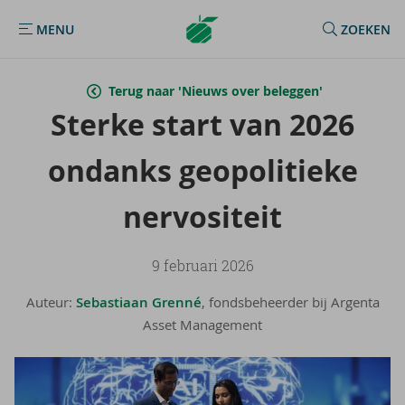
Argenta
MENU
ZOEKEN
MENU
Homepage
Terug naar 'Nieuws over beleggen'
Ster­ke start van 2026
on­danks ge­o­po­li­tie­ke
ner­vo­si­teit
9 februari 2026
Auteur:
Sebastiaan Grenné
, fondsbeheerder bij Argenta
Asset Management