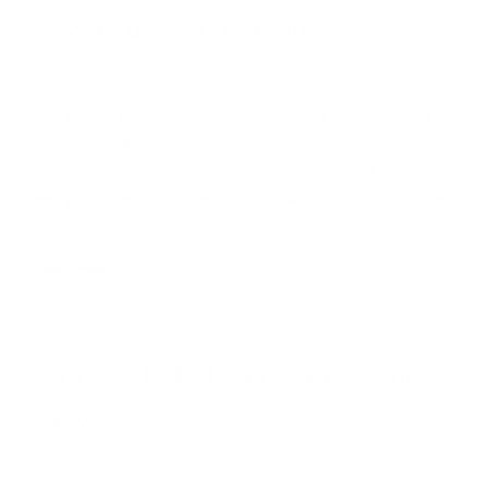
down­blues en ren­te­groo­ves
9 januari 2026
Het laatste kwartaal van 2025 ging niet onopgemerkt
voorbij. Tot begin november stegen de
aandelenindexen, dankzij gestage economische groei,
een gunstige inflatietrend en nieuwe handelsakkoorden
met Japan, Zuid-Korea en China.
Lees meer
Van vo­la­ti­li­teit naar Santa­claus­
ral­ly?
5 december 2025