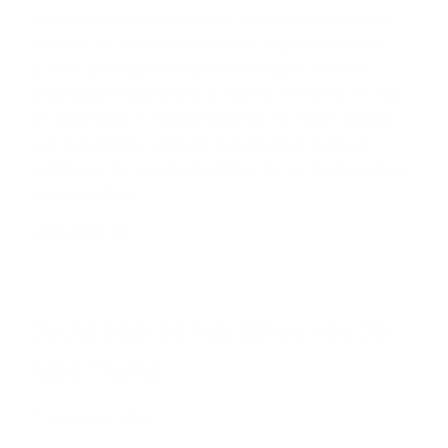
November was een bijzonder volatiele maand op de
beurzen. De reden? Toenemende angst voor een AI-
bubbel, de langste shutdown aller tijden in de VS,
geopolitieke spanningen en twijfels over de koers van
de Amerikaanse centrale bank Na een sterke stijging
van wereldwijde aandelen het afgelopen halfjaar,
volgde een forse correctie tijdens de eerste drie weken
van november.
Lees meer
De Azi­a­ti­sche ma­ra­thon van Do­
nald Trump
7 november 2025