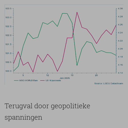
Te­rug­val door ge­o­po­li­tie­ke
span­nin­gen