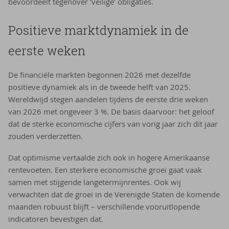
bevoordeelt tegenover ‘veilige’ obligaties.
Po­si­tie­ve markt­dy­na­miek in de
eer­ste weken
De financiële markten begonnen 2026 met dezelfde
positieve dynamiek als in de tweede helft van 2025.
Wereldwijd stegen aandelen tijdens de eerste drie weken
van 2026 met ongeveer 3 %. De basis daarvoor: het geloof
dat de sterke economische cijfers van vorig jaar zich dit jaar
zouden verderzetten.
Dat optimisme vertaalde zich ook in hogere Amerikaanse
rentevoeten. Een sterkere economische groei gaat vaak
samen met stijgende langetermijnrentes. Ook wij
verwachten dat de groei in de Verenigde Staten de komende
maanden robuust blijft – verschillende vooruitlopende
indicatoren bevestigen dat.