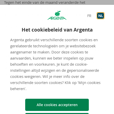
Tegen het einde van de maand veranderde het
marktsentiment abrupt. Waar beleggers de toenemende
geopolitieke spanningen aanvankelijk nog grotendeels
FR
NL
negeerden – zelfs de Amerikaanse interventie in Venezuela
en de arrestatie van de Venezolaanse president
Het cookiebeleid van Argenta
veroorzaakte weinig reactie – leidde de dreiging van een
nieuwe tarievenoorlog wél tot onrust.
Argenta gebruikt verschillende soorten cookies en
gerelateerde technologieën om je websitebezoek
Toen Amerikaans president Trump extra importheffingen
aangenamer te maken. Door deze cookies te
aankondigde voor verschillende Europese landen, als reactie
aanvaarden, kunnen we beter inspelen op jouw
op Europese tegenstand in het dossier rond Groenland,
behoeften en voorkeuren. Je kunt de cookie-
gingen aandelen fors lager. Een groot deel van de eerder
instellingen altijd wijzigen en de gepersonaliseerde
opgebouwde winst verdween opnieuw.
cookies weigeren. Wil je meer info over de
verschillende soorten cookies? Klik op ‘Mijn cookies
Di­plo­ma­tie­ke om­me­keer, maar
beheren’.
on­ze­ker­heid blijft groot
Alle cookies accepteren
Niet veel later stak opnieuw de zogenaamde TACO‑trade de