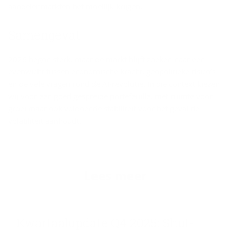
aandelenmarkten het moeilijk krijgen.
Sa­men­ge­vat
2026 begon sterk, maar de markt blijft zoeken naar een
evenwicht tussen economische kracht, geopolitieke risico’s
en de vele vragen rond de AI‑revolutie. In die context kiezen
wij voor een goed gespreide portefeuille, met ruimte voor
groei maar ook voldoende stabiliteit voor het geval de
volatiliteit aanhoudt.
Lees meer
Kwar­taalup­da­te Q4 2025: Shut­