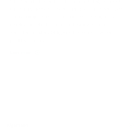
Oktober wist het enthousiasme van beleggers niet te
temperen. Handelsoorlog of niet: de combinatie van
een rustig groeiende economie en een nog steeds
redelijke inflatie bood ondersteuning voor de
aandelenmarkten. Obligaties beleefden ook een
positieve maand.
Lees meer
Algemeen