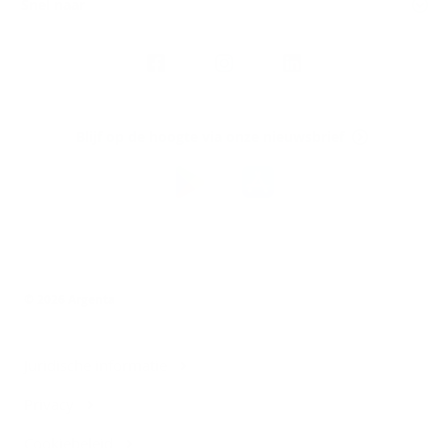
Snel naar
Volg
Argenta
op
Blijf op de hoogte via onze nieuwsbrief
Download
de
Argenta-
app
© 2026 Argenta
Juridische informatie
Privacy
Cookiebeleid