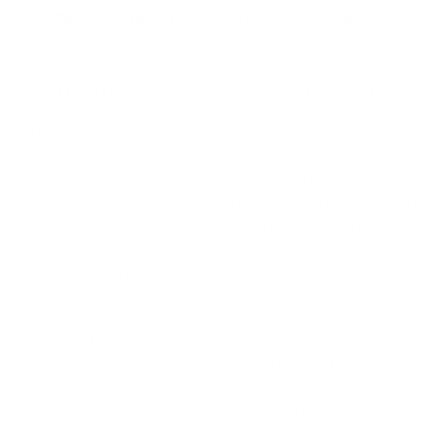
Softwarebedrijven onder druk door AI angst
Re­sul­ta­ten­sei­zoen toont bre­de­re
winst­groei
Het resultatenseizoen is sterk begonnen. In januari
rapporteerde 72 % van de Amerikaanse bedrijven een winst
die boven de analistenverwachtingen lag. Belangrijk is dat
die winstgroei breed gedragen is en niet langer exclusief
afkomstig is van de grote AI‑spelers.
Omdat we een verbreding van de Amerikaanse
economische groei verwachten, rekenen we ook op een
bredere stijging van bedrijfswinsten. Daarom hebben we
een aanzienlijke positie opgebouwd in Amerikaanse kleinere
bedrijven. Zij zijn de afgelopen jaren veel minder sterk
gestegen dan de grote technologiebedrijven en zijn