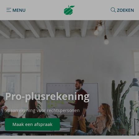
Argenta
MENU
ZOEKEN
MENU
Homepage
Pro-​plusrekening
Spaarrekening voor rechtspersonen
Maak een afspraak