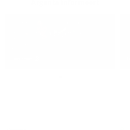
Argenta in­for­meert
Beleggen als ondernemer: via
je vennootschap of beter
privé?
a
Lees meer
L
Algemeen