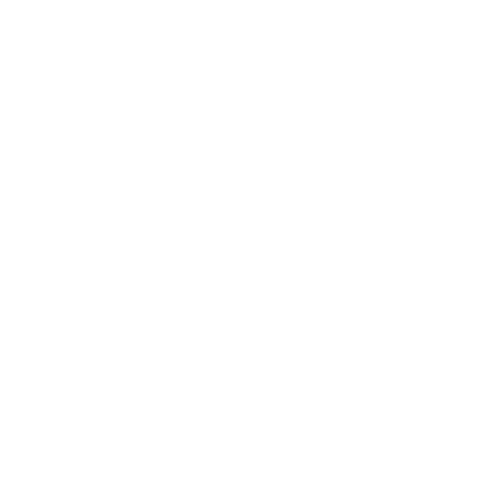
Verzenden
Door dit formulier te versturen, geef je Argenta
informatie die gebruikt wordt om contact met jou
op te nemen en je beter voort te helpen. Meer
informatie vind je in
het privacybeleid van
Argenta
.
Ook nog in­te­res­sant