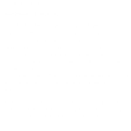
l
verplicht voor dit product.
a
Niet he­le­maal te­vre­den?
i
Als je klachten hebt, kun je die met
jouw Argenta-
­
kantoorhouder
bespreken of kun je terecht bij de
dienst
m
Klachtenbeheer van Argenta
. Vind je dat Argenta
e
Spaarbank nv jouw klacht niet of onvoldoende heeft
r
beantwoord? Dan kun je je richten tot Ombudsfin, (de
Ombudsman in financiële geschillen), North Gate II, Koning
Albert II-laan 8, bus 2, 1000
Brussel,
ombudsman@ombudsfin.be
,
www.ombudsfin.be
. Je
behoudt uiteraard het recht om een gerechtelijke procedure
in te leiden.
De bovenstaande informatie is gebaseerd op de juridische
en fiscale situatie in België geldig op 1 december 2023. Op
deze spaarrekening is het Belgische recht van toepassing.