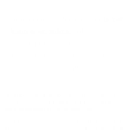
Eenvoudig en altijd dichtbij.
In het
kantoor en online.
Dat is waar we
bij Argenta voor staan.
Onze klanten weten: zo simpel kan
het zijn
D
*Rechtspersonen zijn groeperingen, juridische structuren
i
zonder rechtspersoonlijkheid en feitelijke verenigingen.
s
Bekijk de volledige lijst van rechtspersonen.
­
Neem de contractvoorwaarden door voor je kiest voor dit
c
product. Er is geen essentiële spaardersinformatie wettelijk