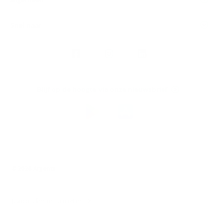
Snel naar
Volg
Argenta
op
Blijf op de hoogte via onze nieuwsbrief
Download
de
Argenta-
app
© 2026 Argenta
Juridische informatie