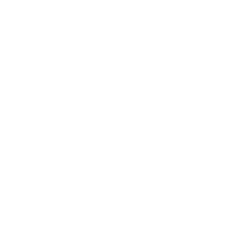
Roe­ren­de voor­hef­fing
Op de interesten afkomstig/gegenereerd van een niet-
gereglementeerde spaarrekening is roerende voorheffing
van 30 % verschuldigd. Argenta houdt deze automatisch in.
Extra in­for­ma­tie
Een spaarrekening is een product met een looptijd van
onbepaalde duur.
Er zijn geen kosten verbonden aan deze niet-
gereglementeerde spaarrekening.
Raadpleeg de
tarieflijst
voor meer informatie.
Neem de contractvoorwaarden door voor je kiest voor dit
product. Er is geen essentiële spaardersinformatie
wettelijk verplicht voor dit product. Je vindt de