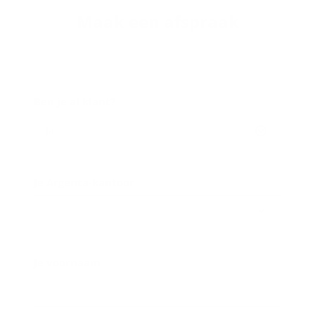
Maak een af­spraak
Ben je al klant?
Ja
Je Argenta-kantoor
Je voornaam