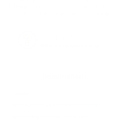
belangrijkste informatie op onze website. Je kunt deze
documenten ook gratis in
je Argenta-kantoor
krijgen.
Heb je een vraag?
Bekijk alle veelgestelde vragen
Do­cu­men­ten
Ta­rief­lijst
In­for­ma­tie­fi­che over de de­po­si­to­be­scher­ming
Al­ge­meen Re­gle­ment der Ver­rich­tin­gen