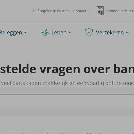
Zelf regelen in de app
Contact
Kantoor in de bu
Beleggen
Lenen
Verzekeren
­stel­de vra­gen over ban
nt veel bankzaken makkelijk én eenvoudig online rege