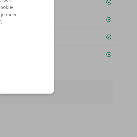
vatten?
cookie-
l je meer
’.
 op.