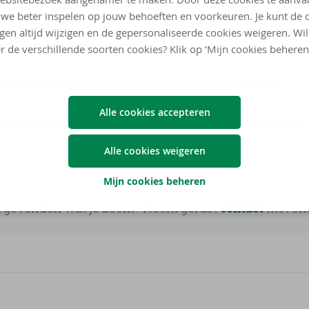
 sms-melding over buitenlandse kaarttransacties een link be
we beter inspelen op jouw behoeften en voorkeuren. Je kunt de 
ngen altijd wijzigen en de gepersonaliseerde cookies weigeren. Wi
 heb ik een sms-bericht gekregen over een transactie?
r de verschillende soorten cookies? Klik op ‘Mijn cookies beheren
jn sms-meldingen over buitenlandse (kaart)transacties?
Alle cookies accepteren
valuta worden geclassificeerd als europese munteenheden?
Alle cookies weigeren
Mijn cookies beheren
t gevonden wat je zocht? Neem gerust
contact
met ons