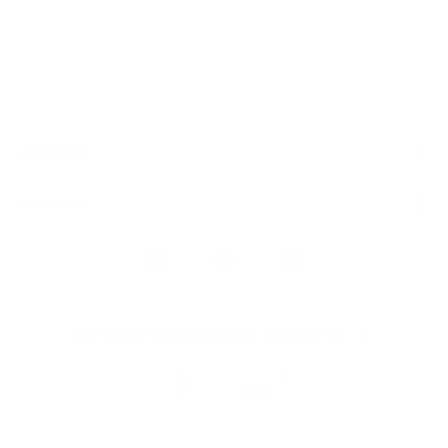
Algemeen
Snel naar
Volg
Argenta
op
Blijf op de hoogte via onze nieuwsbrief
Download
de
Argenta-