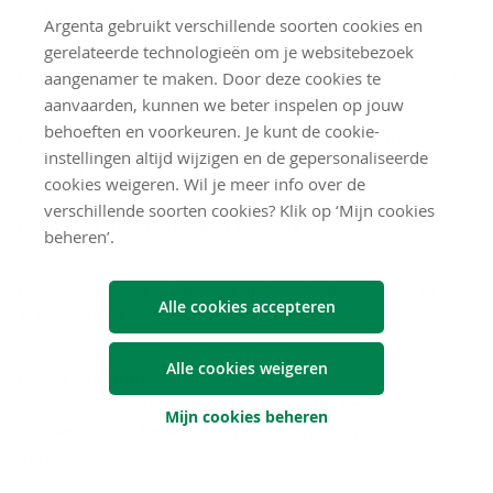
en een kredietkaart?
Argenta gebruikt verschillende soorten cookies en
gerelateerde technologieën om je websitebezoek
Hoeveel kost een Debit Mastercard?
aangenamer te maken. Door deze cookies te
aanvaarden, kunnen we beter inspelen op jouw
behoeften en voorkeuren. Je kunt de cookie-
Ik heb een nieuwe Debit Mastercard-debetkaart
instellingen altijd wijzigen en de gepersonaliseerde
ontvangen. Hoe activeer ik deze kaart?
cookies weigeren. Wil je meer info over de
verschillende soorten cookies? Klik op ‘Mijn cookies
Heeft mijn debetkaart een cvc-code?
beheren’.
Hoe meld ik aan in Argenta Internetbankieren als er
Alle cookies accepteren
al een oud kaartnummer is ingevuld?
Alle cookies weigeren
Ik heb een huurwagen gereserveerd met mijn Debit
Mastercard en nu kan ik niet meer over het volledige
Mijn cookies beheren
bedrag op mijn betaalrekening beschikken. Hoe komt
dat?