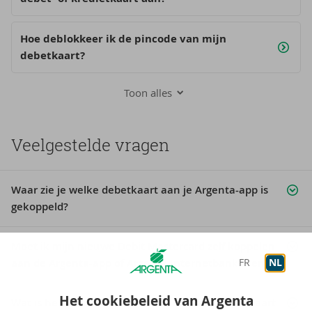
Hoe deblokkeer ik de pincode van mijn
debetkaart?
Toon alles
Veelgestelde vragen
Waar zie je welke debetkaart aan je Argenta-app is
gekoppeld?
Moet ik mijn nieuwe Debit Mastercard zelf koppelen
aan de Argenta-app of Argenta Internetbankieren?
FR
NL
Het cookiebeleid van Argenta
Wat is het verschil tussen de Debit Mastercard-kaart