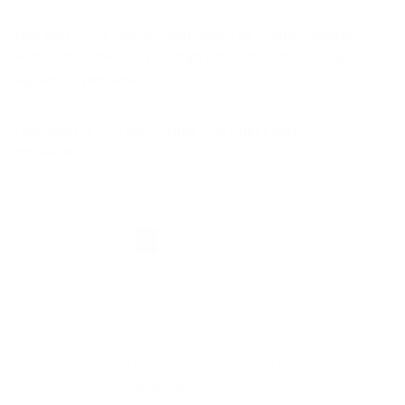
Hoe kies ik via internetbankieren de manier waarop
ik de uitgavenstaat van mijn kredietkaart ontvang:
digitaal of per post?
Hoe moet ik een verrichting met mijn kaart
betwisten?
1
2
3
4
Niet gevonden wat je zocht? Neem gerust
contact
met ons op.