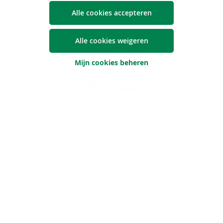
Volg
Alle cookies accepteren
Argenta
Alle cookies weigeren
op
Blijf op de hoogte via onze nieuwsbrief
Mijn cookies beheren
Download
de
Argenta-
app
© 2026 Argenta
Juridische informatie
Privacy
Cookiebeleid