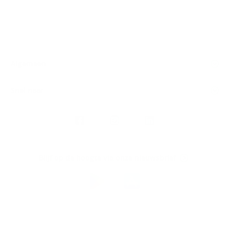
Algemeen
Snel naar
Volg
Argenta
op
Blijf op de hoogte via onze nieuwsbrief
Download
de
Argenta-
app