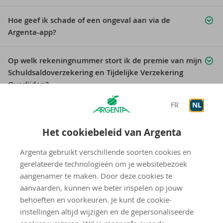
Hoe geef ik schade of een ongeval aan via de
Argenta-app?
Op welk rekeningnummer stort ik de premie van mijn
Schuldsaldoverzekering en Tijdelijke Verzekering
Overlijden?
FR
NL
Wat als je boom schade veroorzaakt?
Het cookiebeleid van Argenta
Wat doe je als je wagen stormschade heeft?
Argenta gebruikt verschillende soorten cookies en
gerelateerde technologieën om je websitebezoek
Wat doe je als je woning stormschade heeft?
aangenamer te maken. Door deze cookies te
aanvaarden, kunnen we beter inspelen op jouw
Wat is de Conventie Storm?
behoeften en voorkeuren. Je kunt de cookie-
instellingen altijd wijzigen en de gepersonaliseerde