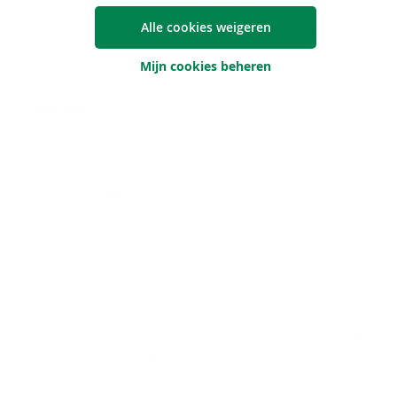
resterende uitkomst een ongekende militaire escalatie.
Alle cookies weigeren
Net zoals Dylan in zijn slotzin voorspelde: "Twee ruiters
[de VS en Israël?] naderden... en de wind begon te
Mijn cookies beheren
huilen."
Lees meer
Over An­thro­pic en An­thro­poid
5 maart 2026
De afgelopen maand zal ons nog lang heugen: na een
bedrieglijk kalme start werden de markten op het
verkeerde been gezet door een sectorrotatie van
jewelste, gevolgd door het uitbreken van een gevaarlijk
militair conflict waarbij de VS het hoofd in een
wespennest hebben gestoken.