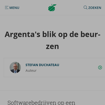
Argenta
MENU
ZOEKEN
MENU
Homepage
Argenta's blik op de beur­
zen
STEFAN DUCHATEAU
Auteur
Soft­wa­re­be­drij­ven op een