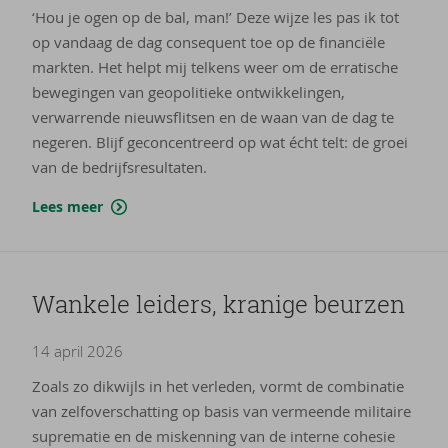
‘Hou je ogen op de bal, man!’ Deze wijze les pas ik tot
op vandaag de dag consequent toe op de financiële
markten. Het helpt mij telkens weer om de erratische
bewegingen van geopolitieke ontwikkelingen,
verwarrende nieuwsflitsen en de waan van de dag te
negeren. Blijf geconcentreerd op wat écht telt: de groei
van de bedrijfsresultaten.
Lees meer
Wan­ke­le lei­ders, kra­ni­ge beur­zen
14 april 2026
Zoals zo dikwijls in het verleden, vormt de combinatie
van zelfoverschatting op basis van vermeende militaire
suprematie en de miskenning van de interne cohesie