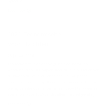
oplaaien.
Lees meer
2026: Eco­no­mi­sche
voor­uit­zich­ten
23 januari 2026
Een toekomstvisie voor de globale economie en
wereldbeurzen uitschrijven staat altijd in het teken van
de kansen die we toekennen aan uiteenlopende
scenario’s. Een voorspelbaar jaar kenmerkt zich door
weinig variatie qua kansen en een beperkte waaier aan
scenario’s. Voor 2026 zal dat allerminst het geval zijn.
Lees meer