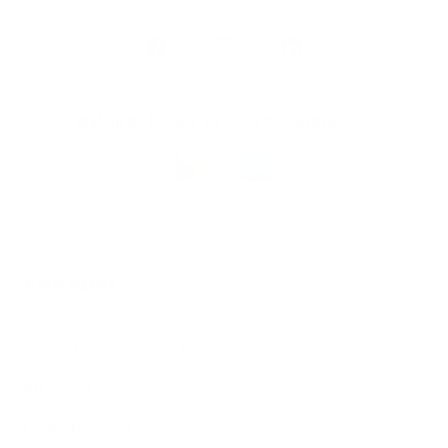
Volg
Argenta
op
Blijf op de hoogte via onze nieuwsbrief
Download
de
Argenta-
app
© 2026 Argenta
Juridische informatie
Privacy
Cookiebeleid