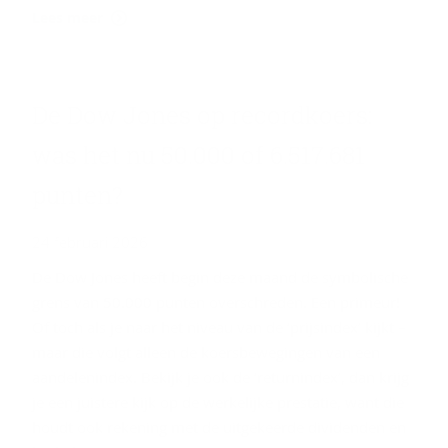
Lees meer
De Dow Jones op re­cord­koers:
was het nu 50.000 of 6.517.681
pun­ten?
24 februari 2026
De Dow Jones heeft begin deze maand de symbolische
grens van 50.000 punten overschreden. Een primeur!
Of toch als je naar het niveau van de ‘prijsindex’ kijkt –
maar die volgt alleen de koersbewegingen van een
aandelenindex. Bekijk je ook de ‘returnindex’, dan krijg
je een juistere kijk op de werkelijke prestatie, want die
houdt ook rekening met de uitgekeerde dividenden en