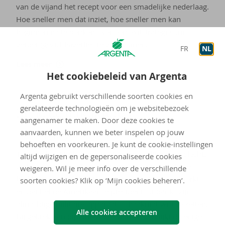
van de vijand het recept voor een smadelijke nederlaag.
Hoe sneller men dat inziet, hoe sneller men kan
beginnen na te denken over een exitstrategie om
verder (gezichts)verlies te voorkomen.
FR
NL
Lees meer
Het cookiebeleid van Argenta
Argenta gebruikt verschillende soorten cookies en
gerelateerde technologieën om je websitebezoek
Rond de uit­kijk­to­ren
aangenamer te maken. Door deze cookies te
aanvaarden, kunnen we beter inspelen op jouw
24 maart 2026
behoeften en voorkeuren. Je kunt de cookie-instellingen
Teheran leest in het nieuwe 5-daagse ultimatum slechts
altijd wijzigen en de gepersonaliseerde cookies
de bevestiging dat hun strategie van een selectieve
weigeren. Wil je meer info over de verschillende
blokkade van de Straat van Hormuz uitstekend werkt
soorten cookies? Klik op ‘Mijn cookies beheren’.
en dat het de Amerikaanse president, ondanks zijn
almachtige militaire apparaat, schaakmat wist te zetten.
Alle cookies accepteren
Bij gebrek aan diplomatische initiatieven lijkt de enige