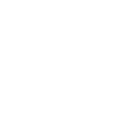
herbeleggingen.
Lees meer
Ho­ge­re kos­ten en la­ge­re
in­kom­sten: zel­den een re­cept
voor suc­ces
6 februari 2026
De AI-revolutie dwingt de beurs tot een pijnlijke
herwaardering tussen de enablers (chipmakers) en de
users (softwarebedrijven). De AI-revolutie dreef de
beurzen naar ongekende hoogten, maar de explosieve
kosten voor geheugenchips en de disruptieve druk op
winstmodellen laten de twijfel op de financiële markten