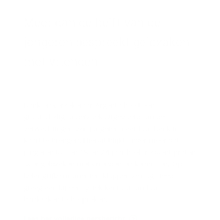
Meer dan de helft van de
jon­ge­ren be­spreekt geld­za­ken
met vrien­den
15 februari 2022
Bank en verzekeraar Argenta heeft een
grootschalig onderzoek uitgevoerd om de
verwachtingen van jongeren naar hun bank in
kaart te brengen. Hieruit blijkt onder meer dat
jongeren tussen 18 en 24 jaar heel frequent praten
over geldzaken met vrienden en kennissen. Op
belangrijke momenten kloppen ze nog steeds
graag aan bij een fysiek kantoor om hun
bankzaken te bespreken.
Lees het volledige persbericht