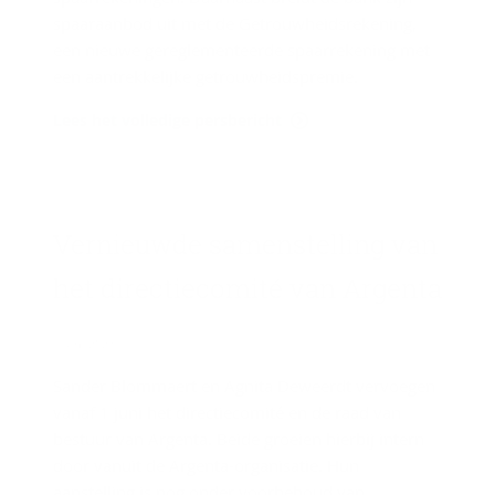
spaaraanbod uit met de Getrouwheidsrekening,
een nieuwe gereglementeerde spaarrekening met
een aantrekkelijke getrouwheidspremie.
Lees het volledige persbericht
Ver­nieuw­de sa­men­stel­ling van
het di­rec­tie­co­mi­té van Argenta
1 juni 2023
Sander Blommaert en Agnita Deweerdt vervoegen
vanaf 1 juni het directiecomité en de raad van
bestuur van Argenta. Beide groeien hierbij intern
door vanuit de Argenta-organisatie. Hun
aanstelling is nog onder voorbehoud van