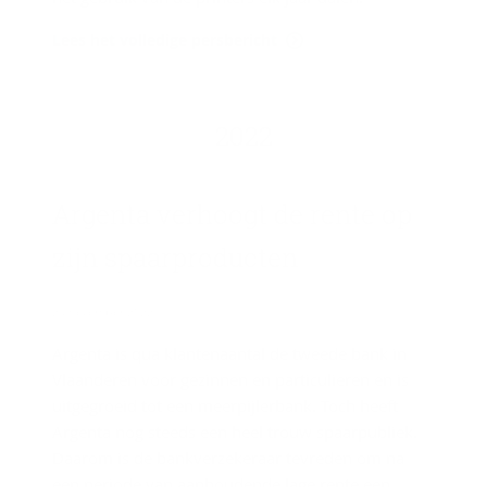
Lees het volledige persbericht
2022
Argenta ver­hoogt de rente op
zijn spaar­pro­duc­ten
29 december 2022
Argenta is qua klantenaantal de tweede bank in
Vlaanderen voor gezinnen en particulieren en is
uitgegroeid tot een meerpijlerbank. Toch heeft
Argenta nog steeds een heel trouw spaarpubliek.
Daarom is de bankverzekeraar tevreden om na
een periode van aanhoudende lage rente een