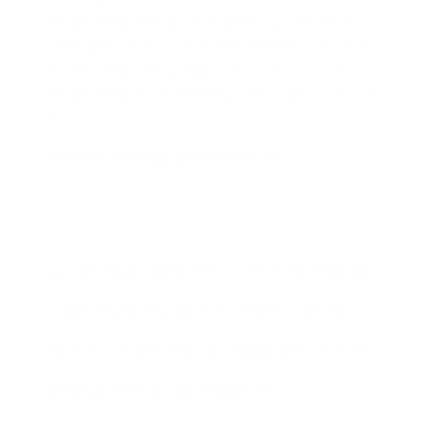
langetermijnrating van Argenta Spaarbank te
verhogen van A- naar A met stabiele outlook. De
kortetermijnrating stijgt van A-2 naar A-1. De
langetermijnresolutierating verhoogt van A naar
A+.
Lees het volledige persbericht
Argenta lan­ceert een uit­gif­te
van 500 mil­joen euro Bel­gi­
sche co­ver­ed bonds voor pro­
fes­si­o­ne­le be­leg­gers
12 oktober 2022