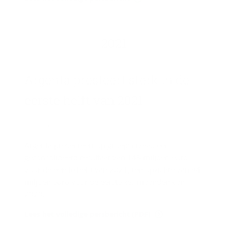
2021
Argenta pres­teert sterk in de
eer­ste helft van 2021
26 augustus 2021
Argenta presenteert op groepsniveau een
geconsolideerd resultaat van 143 miljoen euro
voor de eerste helft van 2021, ten opzichte van 94
miljoen euro voor de eerste zes maanden van
2020.
Lees het volledige persbericht (PDF)
Contact