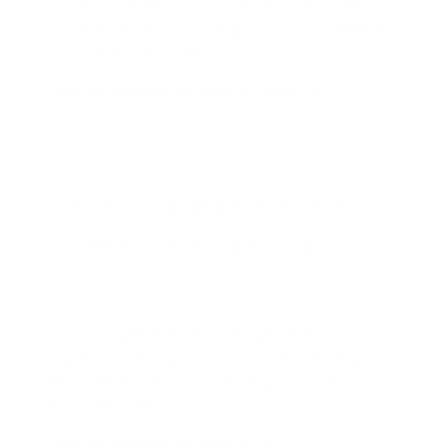
de 1ste jaarhelft van 2022, al zijn de financiële
resultaten lager door de impact van de volatiliteit
op de financiële markten.
Lees het volledige persbericht (PDF)
Schrap­ping ne­ga­tie­ve rente op
pro­fes­si­o­ne­le re­ke­nin­gen
26 augustus 2022
Vanaf 1 september 2022 schrapt Argenta de
negatieve rente op de professionele rekeningen
(Pro-pakket en Pro-plusrekening) voor saldo’s
boven 500.000 euro.
Lees het volledige persbericht