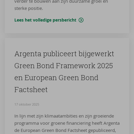
verder te bouwen aan zijn duurzame groei en
sterke positie.
Lees het volledige persbericht
Argenta pu­bli­ceert bij­ge­werkt
Green Bond Fra­me­work 2025
en Eu­ro­pean Green Bond
Facts­heet
17 oktober 2025
In lijn met zijn klimaatambities en zijn groeiende
programma voor groene financiering heeft Argenta
de European Green Bond Factsheet gepubliceerd,