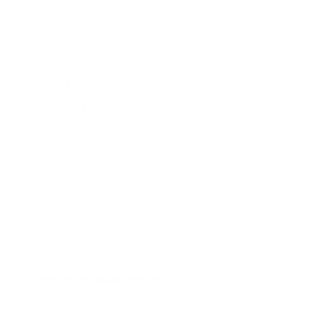
Uit­ste­ken­de re­sul­ta­ten voor
Argenta door suc­ces­vol­le
di­ver­si­fi­ca­tie
31 maart 2022
In 2021 vierde Argenta zijn 65ste verjaardag. Een
briljanten verjaardag die Argenta heeft bekroond
met erg mooie commerciële en financiële
resultaten.
Lees het volledige persbericht (PDF)