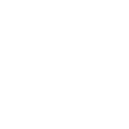
Argenta biedt vanaf 9 oktober 2023 een hogere
rente op de Groeirekening. De
getrouwheidspremie stijgt van 1,50 % naar 1,80 %.
De basisrente blijft 0,75 %.
Lees het volledige persbericht
Stij­gen­de markt­ren­te en
gun­stig ver­ze­ke­rings­re­sul­taat
stu­wen de net­to­winst in de
eer­ste jaar­helft van 2023 naar
178 mil­joen euro