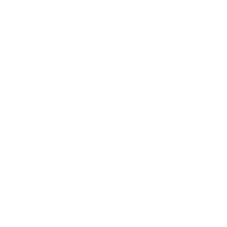
Nederland. De spaargelden groeiden aan met 1,6
miljard euro.
Lees het volledige persbericht (PDF)
Argenta be­ge­leidt klan­ten naar
al­ter­na­tie­ven bij af­schaf­fing
re­ke­ning­uit­trek­sel­prin­ters
9 maart 2023
Vanaf 28 april 2023 kunnen Argenta-klanten hun
rekeninguittreksels niet meer afdrukken op
kantoor. Argenta is één van de laatste banken die
de rekeninguittrekselprinters nog aanbiedt en ziet
het gebruik van de printers elk jaar dalen.