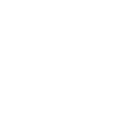
goedkeuring door de toezichthouder.
Lees het volledige persbericht
Argenta zet zijn groei­ver­haal
ver­der
30 maart 2023
Met een groepswinst van 238 miljoen euro, een
ROE van 7,2 %, een CET 1 van 22 % en een cost-
income ratio van 59,4 % zet Argenta in 2022
opnieuw een zeer degelijk resultaat neer. Er
werden 7,2 miljard euro nieuwe
hypotheekleningen verstrekt in België en