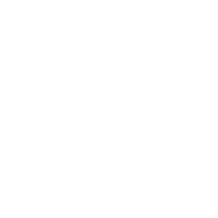
Argenta lanceerde vandaag onder zijn ‘covered
bond’ uitgifteprogramma succesvol een vierde
uitgifte van 500 miljoen euro Belgische covered
bonds.
Lees het volledige persbericht
Argenta en Ant­werp
Ma­na­ge­ment School brei­den
sa­men­wer­king uit: "We wil­len
samen so­ci­a­le im­pact cre­ë­ren"
6 oktober 2022