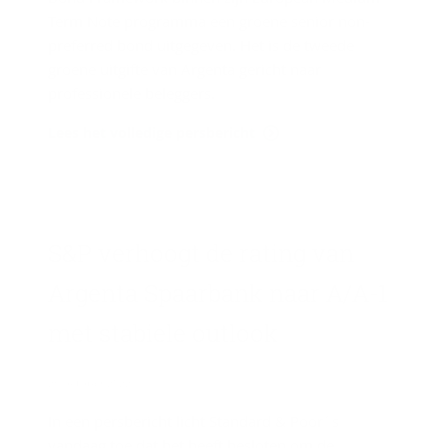
Term Note programma een groene senior non-
preferred bond uitgegeven. Het is de tweede
groene uitgifte van Argenta gericht naar
professionele beleggers.
Lees het volledige persbericht
S&P ver­hoogt de ra­ting van
Argenta Spaar­bank naar A/A-1
met sta­bie­le out­look
25 oktober 2022
In een persbericht licht Standard & Poor´s
vandaag toe dat het heeft besloten om de