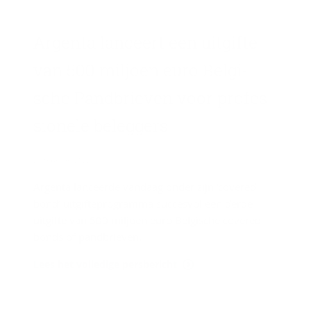
Argenta lan­ceert een uit­gif­te
van 500 mil­joen euro Bel­gi­
sche Pand­brie­ven voor pro­fes­
si­o­ne­le be­leg­gers
23 februari 2022
Argenta lanceerde vandaag onder zijn ‘covered
bond’ uitgifteprogramma succesvol een derde
uitgifte van 500 miljoen euro Belgische covered
bonds of pandbrieven.
Lees het volledige persbericht