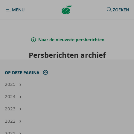
Argenta
MENU
ZOEKEN
MENU
Homepage
Naar de nieuwste persberichten
Pers­be­rich­ten ar­chief
OP DEZE PAGINA
2025
2024
2023
2022
2021