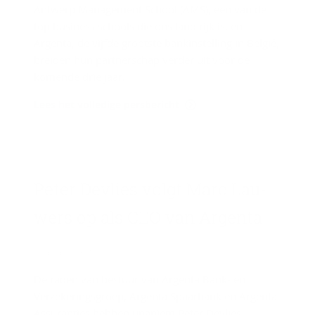
Antwerp Management School (AMS), een van de
top business schools die ons land rijk is, en
Argenta, de vijfde grootste bankinstelling in België,
breiden hun partnerschap verder uit voor de
komende drie jaar.
Lees het volledige persbericht
Peter De­vlies volgt Marc Lau­
wers op als CEO van Argenta
28 september 2022
De raden van bestuur van Argenta Bank- en
Verzekeringsgroep, Argenta Spaarbank en Argenta
Assuranties hebben unaniem Peter Devlies