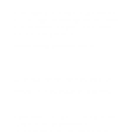
31 augustus 2023
In een omgeving van de blijvend hoge inflatie in de
Eurozone, stijgende kortetermijnrentes en volatiele
financiële markten, zet Argenta solide resultaten
neer in de eerste jaarhelft van 2023.
Lees het volledige persbericht (PDF)
Argenta ver­hoogt op­nieuw de
rente op zijn spaar­pro­duc­ten
30 juni 2023
Argenta biedt vanaf 17 juli 2023 een hogere rente
op zijn bestaande gereglementeerde
spaarrekeningen. Daarnaast breidt de bank zijn