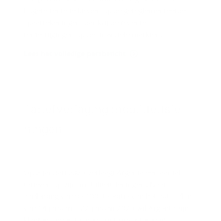
hogere rente te bieden op de gereglementeerde
spaarrekeningen, dankzij de recente
rentestijgingen op de financiële markten.
Lees het volledige persbericht
Ta­rief­ver­la­ging mo­bi­li­teits­le­
nin­gen
23 december 2022
Op 2 januari 2023 verlaagt Argenta een aantal
tarieven op zijn ‘mobiliteitsleningen’. Naar
aanleiding van de 100ste editie van het autosalon
van 14 januari – 22 januari 2023 wil Argenta zijn
klanten ondersteunen om te investeren in