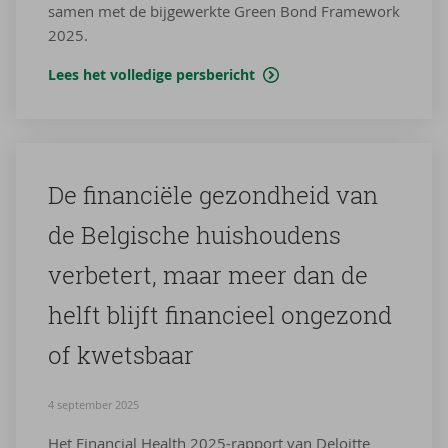
samen met de bijgewerkte Green Bond Framework
2025.
Lees het volledige persbericht
De fi­nan­ci­ë­le ge­zond­heid van
de Bel­gi­sche huis­hou­dens
ver­be­tert, maar meer dan de
helft blijft fi­nan­ci­eel on­ge­zond
of kwets­baar
4 september 2025
Het Financial Health 2025-rapport van Deloitte