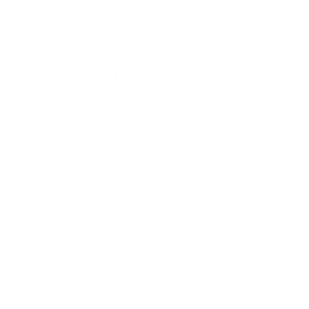
aangeduid als volgende CEO van Argenta. Deze
aanstelling is onder voorbehoud van goedkeuring
door de toezichthouders.
Lees het volledige persbericht
Mooie com­mer­ci­ë­le re­sul­ta­ten
over­vleu­ge­len de ef­fec­ten van
de markt­vo­la­ti­li­teit in de 1ste
jaar­helft
1 september 2022
Argenta zet mooie commerciële resultaten neer in