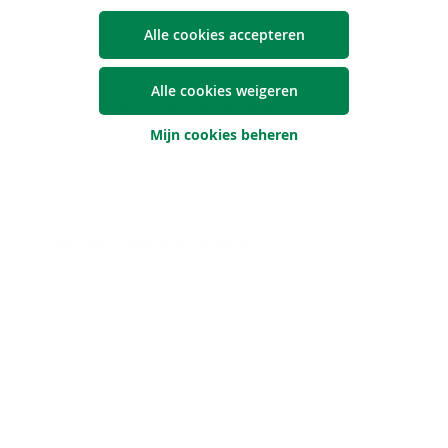
nin­gen
Alle cookies accepteren
22 december 2023
Alle cookies weigeren
Op 2 januari 2024 verlaagt Argenta een aantal
tarieven van zijn ‘mobiliteitsleningen’. Geen fysiek
Mijn cookies beheren
autosalon in 2024, toch wil Argenta zijn klanten
ondersteunen om te investeren in duurzame
mobiliteitsoplossingen.
Lees het volledige persbericht
Ho­ge­re ren­tes op meer­de­re
Argenta-​spaarrekeningen
27 november 2023