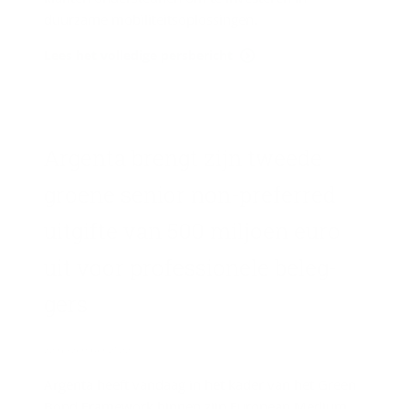
duurzame mobiliteitsoplossingen.
Lees het volledige persbericht
Argenta brengt zijn twee­de
groe­ne se­ni­or non-​preferred
uit­gif­te van 500 mil­joen euro
uit voor pro­fes­si­o­ne­le be­leg­
gers
22 november 2022
Argenta heeft vandaag in het kader van het Green
Bond Framework binnen zijn European Medium