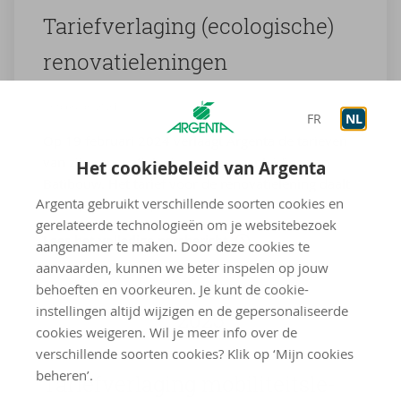
Ta­rief­ver­la­ging (eco­lo­gi­sche)
re­no­va­tie­le­nin­gen
13 februari 2024
FR
NL
Op 19 februari 2024 verlaagt Argenta de tarieven
van zijn renovatieleningen naar aanleiding van
Het cookiebeleid van Argenta
Batibouw. Het tarief voor de renovatielening daalt
Argenta gebruikt verschillende soorten cookies en
met 0,80 % van 5,09 %
gerelateerde technologieën om je websitebezoek
Lees het volledige persbericht
aangenamer te maken. Door deze cookies te
aanvaarden, kunnen we beter inspelen op jouw
behoeften en voorkeuren. Je kunt de cookie-
instellingen altijd wijzigen en de gepersonaliseerde
2023
cookies weigeren. Wil je meer info over de
verschillende soorten cookies? Klik op ‘Mijn cookies
beheren’.
Ta­rief­ver­la­ging mo­bi­li­teits­le­