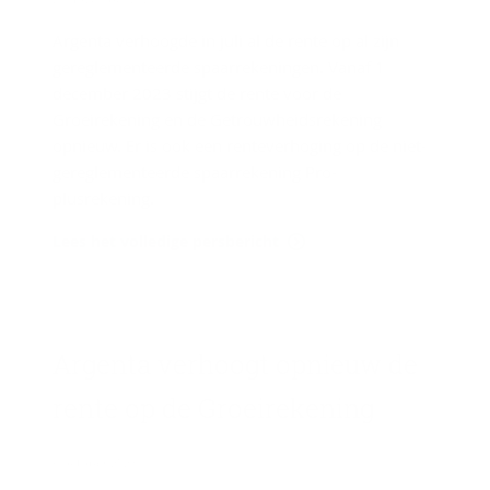
Argenta verhoogde in juli al de rente op al zijn
gereglementeerde spaarrekeningen. Vanaf 1
december 2023 stijgt de rente voor de
Groeirekening en de Getrouwheidsrekening
opnieuw. Er is ook een renteverhoging op de niet-
gereglementeerde spaarrekening Pro-
plusrekening.
Lees het volledige persbericht
Argenta ver­hoogt op­nieuw de
rente op de Groei­re­ke­ning
6 oktober 2023